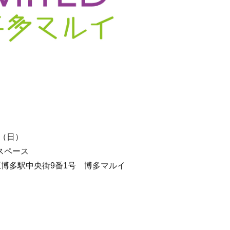
日（日）
スペース
多区博多駅中央街9番1号 博多マルイ
）