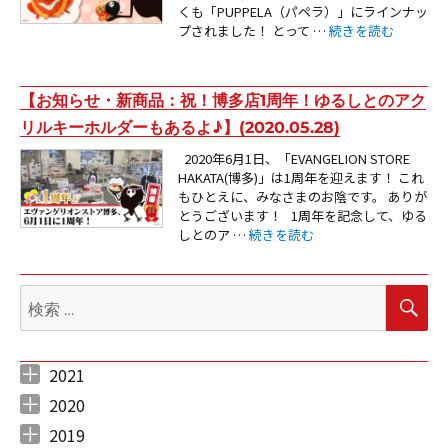
くも「PUPPELA（パペラ）」にラインナッ
“【新商品：「ゆるしと
プされました！ とって …
続きを読む
【お知らせ・新商品：祝！博多店1周年！ゆるしとのアク
リルキーホルダーもあるよ♪】(2020.05.28)
2020年6月1日、「EVANGELION STORE
HAKATA(博多)」は1周年を迎えます！ これ
もひとえに、みなさまのお陰です。 ありが
とうございます！ 1周年を記念して、ゆる
“【お知らせ・新商品：祝！博多店1周
しとのア …
続きを読む
検
検
索
索:
2021
2021年5月 （
2021年4月 （
2021年3月 （
2021年2月 （
2021年1月 （
3
12
12
5
10
）
）
）
）
）
2020
2020年12月 （
2020年11月 （
2020年10月 （
2020年9月 （
2020年8月 （
2020年7月 （
2020年6月 （
2020年5月 （
2020年4月 （
2020年3月 （
2020年2月 （
2020年1月 （
10
11
10
6
11
5
6
5
4
12
9
14
）
）
）
）
）
）
）
）
）
）
）
）
2019