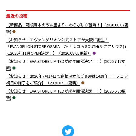
2019年12月 （
2019年11月 （
2019年10月 （
2019年9月 （
2019年8月 （
2019年7月 （
2019年6月 （
2019年5月 （
2019年4月 （
2
6
7
7
3
1
7
5
4
）
）
）
）
）
）
）
）
）
最近の投稿
【新商品：箱根湯本えゔぁ屋より、わらび餅が登場！】(2026.08.07更
新)
【お知らせ：エヴァンゲリオン公式ストアが大阪に誕生！
「EVANGELION STORE OSAKA」が「LUCUA SOUTH(ルクアサウス)」
に2026年11月OPEN決定！】（2026.08.05更新）
【お知らせ：EVA STORE LIMITEDが続々開催決定！！】(2026.7.17更
新)
【お知らせ：2026年7月14日で箱根湯本えゔぁ屋は14周年！！フェア
初日の様子をご紹介】（2026.07.11更新）
【お知らせ：EVA STORE LIMITEDが続々開催決定！！】(2026.6.30更
新)