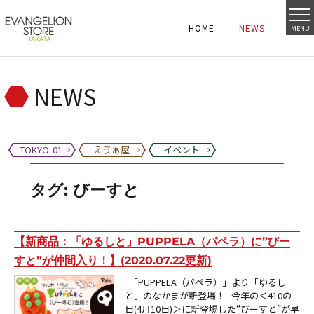
HOME
NEWS
MENU
HOME
NEWS
HOME
NEWS
NEWS
TOKYO-01
えゔぁ屋
イベント
タグ:
びーすと
【新商品：「ゆるしと」PUPPELA（パペラ）に”びー
すと”が仲間入り！】(2020.07.22更新)
「PUPPELA（パペラ）」より「ゆるし
と」のなかまが新登場！ 今年の＜410の
日(4月10日)＞に新登場した“びーすと”が早