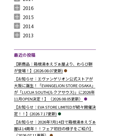
2017年12月 （
2017年11月 （
2017年10月 （
2017年9月 （
2017年8月 （
2017年7月 （
2017年6月 （
2017年5月 （
2017年4月 （
2017年3月 （
2017年2月 （
2017年1月 （
4
3
4
2
4
2
5
6
3
5
8
5
）
）
）
）
）
）
）
）
）
）
）
）
2016
2016年12月 （
2016年11月 （
2016年10月 （
2016年9月 （
2016年8月 （
2016年7月 （
2016年6月 （
2016年5月 （
2016年4月 （
2016年3月 （
2016年2月 （
2016年1月 （
7
6
9
6
5
5
6
7
5
10
6
7
）
）
）
）
）
）
）
）
）
）
）
）
2015
2015年12月 （
2015年11月 （
2015年10月 （
2015年9月 （
2015年8月 （
2015年7月 （
2015年6月 （
2015年5月 （
2015年4月 （
2015年3月 （
2015年2月 （
2015年1月 （
5
6
4
5
4
7
5
8
1
11
10
8
）
）
）
）
）
）
）
）
）
）
）
）
2014
2014年12月 （
2014年11月 （
2014年10月 （
2014年9月 （
2014年8月 （
2014年7月 （
2014年6月 （
2014年5月 （
2014年4月 （
2014年3月 （
2014年2月 （
2014年1月 （
4
2
1
1
6
5
5
10
8
10
7
14
）
）
）
）
）
）
）
）
）
）
）
）
2013
2013年12月 （
2013年11月 （
2013年10月 （
2013年9月 （
2013年8月 （
2013年7月 （
2013年6月 （
6
10
4
6
14
13
8
）
）
）
）
）
）
）
最近の投稿
【新商品：箱根湯本えゔぁ屋より、わらび餅
が登場！】(2026.08.07更新)
【お知らせ：エヴァンゲリオン公式ストアが
大阪に誕生！「EVANGELION STORE OSAKA」
が「LUCUA SOUTH(ルクアサウス)」に2026年
11月OPEN決定！】（2026.08.05更新）
【お知らせ：EVA STORE LIMITEDが続々開催決
定！！】(2026.7.17更新)
【お知らせ：2026年7月14日で箱根湯本えゔぁ
屋は14周年！！フェア初日の様子をご紹介】
（2026.07.11更新）