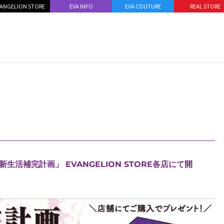
ANGELION STORE
EVA INFO
EVA COUTURE
REAL STORE
活補完計画」 EVANGELION STORE各店にて開