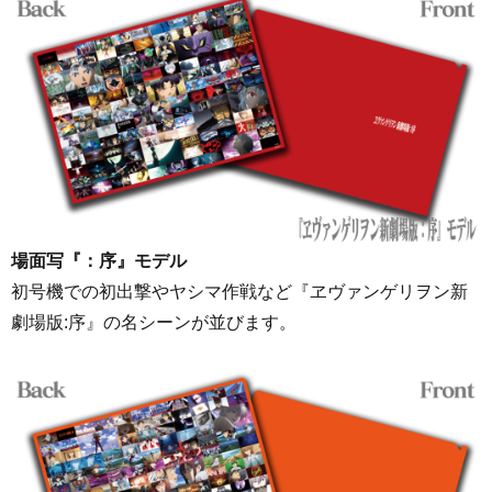
場面写『：序』モデル
初号機での初出撃やヤシマ作戦など『ヱヴァンゲリヲン新
劇場版:序』の名シーンが並びます。