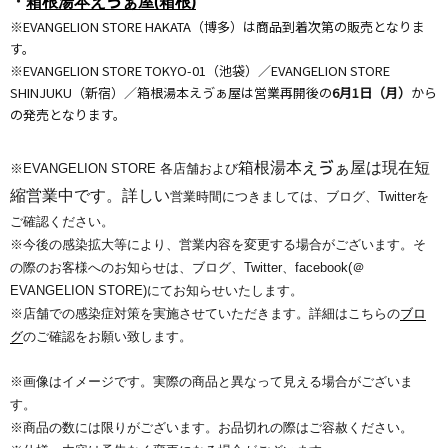
・
箱根湯本えゔぁ屋(箱根)
※EVANGELION STORE HAKATA（博多）は商品到着次第の販売となりま
す。
※EVANGELION STORE TOKYO-01（池袋）／EVANGELION STORE
SHINJUKU（新宿）／箱根湯本えゔぁ屋は営業再開後の
6月1日（月）
から
の発売となります。
箱根湯本えゔぁ屋は現在短
※EVANGELION STORE 各店舗および
縮営業中です。詳しい
営業時間につきましては、ブログ、
Twitterを
ご確認ください。
※今後の感染拡大等により、
営業内容を変更する場合がございます。そ
の際のお客様へのお知ら
せは、ブログ、Twitter、facebook(＠
EVANGELION STORE)にてお知らせいたします。
※店舗での感染症対策を実施させていただきます。
詳細はこちらの
ブロ
グ
のご確認をお願い致します。
※画像はイメージです。実際の商品と異なって見える場合がございま
す。
※商品の数には限りがございます。お品切れの際はご容赦ください。