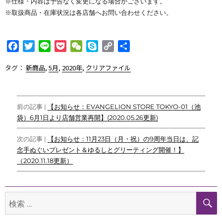
※仕様・内容は予告なく変更になる場合がございます。
※取扱商品・在庫状況は各店舗へお問い合わせください。
F
T
L
P
W
S
C
共
a
w
i
o
e
k
o
有
タグ：
新商品
,
5月
,
2020年
,
クリアファイル
c
i
n
c
C
y
p
e
t
e
k
h
p
y
b
t
e
a
e
L
投
o
e
t
t
i
前の記事 |
【お知らせ：EVANGELION STORE TOKYO-01（池
o
r
n
袋）6月1日より店舗営業再開】(2020.05.26更新)
稿
k
k
ナ
次の記事 |
【お知らせ：11月23日（月・祝）の9周年当日は、記
念手ぬぐいプレゼント＆ゆるしとグリーティング開催！】
ビ
（2020.11.18更新）
ゲ
ー
検
シ
索: