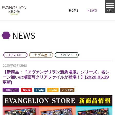
HOME
NEWS
MENU
HOME
NEWS
HOME
NEWS
NEWS
TOKYO-01
えゔぁ屋
イベント
2020年05月29日
【新商品：『ヱヴァンゲリヲン新劇場版』シリーズ、名シ
ーン揃いの場面写クリアファイルが登場！】(2020.05.29
更新)
TOKYO-01
博多店
新宿店
大阪店
えゔぁ屋