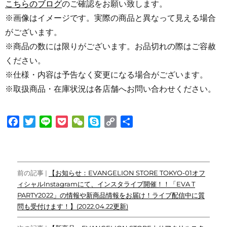
こちらのブログ
のご確認をお願い致します。
※画像はイメージです。実際の商品と異なって見える場合
がございます。
※商品の数には限りがございます。お品切れの際はご容赦
ください。
※仕様・内容は予告なく変更になる場合がございます。
※取扱商品・在庫状況は各店舗へお問い合わせください。
F
T
L
P
W
S
C
共
a
w
i
o
e
k
o
有
c
i
n
c
C
y
p
e
t
e
k
h
p
y
投
b
t
e
a
e
L
前の記事 |
【お知らせ：EVANGELION STORE TOKYO-01オフ
o
e
t
t
i
ィシャルInstagramにて、インスタライブ開催！！「EVA T
稿
o
r
n
PARTY2022」の情報や新商品情報をお届け！ライブ配信中に質
ナ
k
k
問も受付けます！】(2022.04.22更新)
ビ