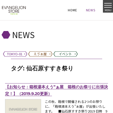
HOME
NEWS
MENU
HOME
NEWS
HOME
NEWS
NEWS
TOKYO-01
えゔぁ屋
イベント
タグ:
仙石原すすき祭り
【お知らせ：箱根湯本えう”ぁ屋 箱根のお祭りに出張決
定！】（2019.9.20更新）
この秋、箱根で開催される2つのお祭り
に、「箱根湯本えう”ぁ屋」が出張いたし
ます。 ■仙石原すすき祭り2019 日時 9