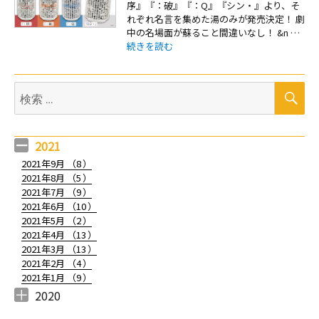
序』『：破』『：Q』『シン・』より、そ
れぞれ名言を集めた湯のみが発売決定！ 劇
中の名場面が蘇ること間違いなし！ &n …
“【新商品：劇場版シリーズの名セリフがたっぷり！
続きを読む
検
検
索
索:
2021
2021年9月 （
8
）
2021年8月 （
5
）
2021年7月 （
9
）
2021年6月 （
10
）
2021年5月 （
2
）
2021年4月 （
13
）
2021年3月 （
13
）
2021年2月 （
4
）
2021年1月 （
9
）
2020
2020年12月 （
2020年11月 （
2020年10月 （
2020年9月 （
2020年8月 （
2020年7月 （
2020年6月 （
2020年5月 （
2020年4月 （
2020年3月 （
2020年2月 （
2020年1月 （
9
12
10
6
10
5
7
1
1
13
10
13
）
）
）
）
）
）
）
）
）
）
）
）