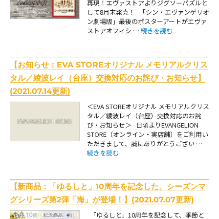
再現！エヴァストアよりジグソーパズルと
して8月末発売！ 「シン・エヴァンゲリオ
ン劇場版」最後のポスターアートがエヴァ
“【新商品：エヴァストアよ
ストアオフィシ …
続きを読む
【お知らせ：EVA STOREオリジナル メモリアルクリス
タル／綾波レイ（台座）交換対応のお詫び・お知らせ】
(2021.07.14更新)
＜EVA STOREオリジナル メモリアルクリス
タル／綾波レイ（台座）交換対応のお詫
び・お知らせ＞ 日頃よりEVANGELION
STORE（オンライン・実店舗）をご利用い
ただきまして、誠にありがとうござい …
“【お知らせ：EVA STOREオリジナル メモリ
続きを読む
【新商品：「ゆるしと」10周年を記念した、シーズンマ
グシリーズ第2弾「海」が登場！】(2021.07.07更新)
「ゆるしと」10周年を記念して、季節と