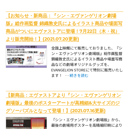
【お知らせ・新商品：『シン・エヴァンゲリオン劇場
版』総作画監督 錦織敦史氏によるイラスト商品や場面写
商品がついにエヴァストアに登場！7月22日（木・祝）
より販売開始！】(2021.07.20更新)
全国上映館にて販売しておりました、『シ
ン・エヴァンゲリオン劇場版』総作画監督
錦織敦史氏によるイラスト商品や場面写商
品などの劇場オリジナルグッズを、
EVANGELION STOREにて特別に販売いたし
“【お知らせ・新商品：『シン・エヴ
ます！ …
続きを読む
【新商品：エヴァストアより『シン・エヴァンゲリオン
劇場版』最後のポスターアートが高精細&大サイズのジ
グソーパズルとなって登場！】(2021.07.16更新)
『シン・エヴァンゲリオン劇場版』から、
最後の劇場用ポスターを高精細印刷により