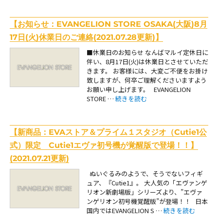
【お知らせ：EVANGELION STORE OSAKA(大阪)8月
17日(火)休業日のご連絡(2021.07.28更新)】
■休業日のお知らせ なんばマルイ定休日に
伴い、8月17日(火)は休業日とさせていただ
きます。 お客様には、大変ご不便をお掛け
致しますが、何卒ご理解くださいますよう
お願い申し上げます。 EVANGELION
“【お知らせ：EVANGELION STORE 
STORE …
続きを読む
【新商品：EVAストア＆プライム１スタジオ（Cutie1公
式）限定 Cutie1エヴァ初号機が覚醒版で登場！！】
(2021.07.21更新)
ぬいぐるみのようで、そうでないフィギ
ュア、『Cutie1』。 大人気の「エヴァンゲ
リオン新劇場版」シリーズより、”エヴァ
ンゲリオン初号機覚醒版”が登場！！ 日本
“【新商品：EVAスト
国内ではEVANGELION S …
続きを読む