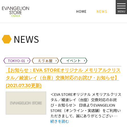
HOME
NEWS
MENU
HOME
NEWS
HOME
NEWS
NEWS
TOKYO-01
えゔぁ屋
イベント
【お知らせ：EVA STOREオリジナル メモリアルクリス
タル／綾波レイ（台座）交換対応のお詫び・お知らせ】
(2021.07.30更新)
＜EVA STOREオリジナル メモリアルクリス
タル／綾波レイ（台座）交換対応のお詫
び・お知らせ＞ 日頃よりEVANGELION
STORE（オンライン・実店舗）をご利用い
ただきまして、誠にありがとうござい …
“【お知らせ：EVA STOREオリジナル メモリ
続きを読む