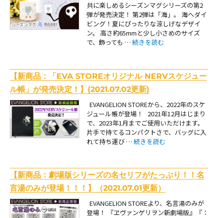
共に楽しめるシーズンマグシリーズの第2
弾が発売決定！ 第2弾は「海」。 海へダイ
ビング！夏にぴったりな涼しげなデザイ
ン。 高さ約65mmと少し小さめのサイズ
“【新商品：「ゆるしと」10周年
で、飾っても …
続きを読む
【新商品：「EVA STOREオリジナル NERVスケジュー
ル帳」が発売決定！】(2021.07.02更新)
EVANGELION STOREから、2022年のスケ
ジュール帳が登場！ 2021年12月はじまり
で、2023年1月までご使用いただけます。
片手で持てるコンパクトさで、バッグに入
“【新商品：「EVA STOREオリ
れて持ち運び …
続きを読む
【新商品：劇場版シリーズの名セリフがたっぷり！！名
言湯のみが登場！！！】（2021.07.01更新）
EVANGELION STOREより、名言湯のみが
登場！ 『ヱヴァンゲリヲン新劇場版』『：