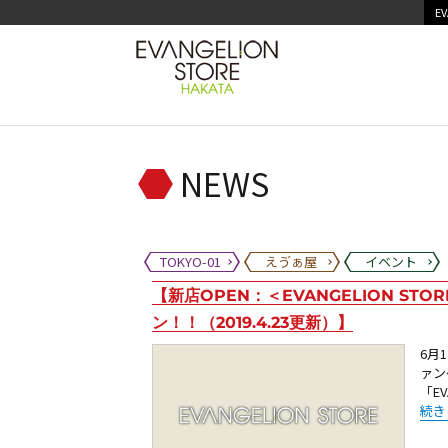
EV
NEWS
TOKYO-01
えゔぁ屋
イベント
【新店OPEN：＜EVANGELION STO
ン！！（2019.4.23更新）】
6月
ァン
「E
“【新
続き