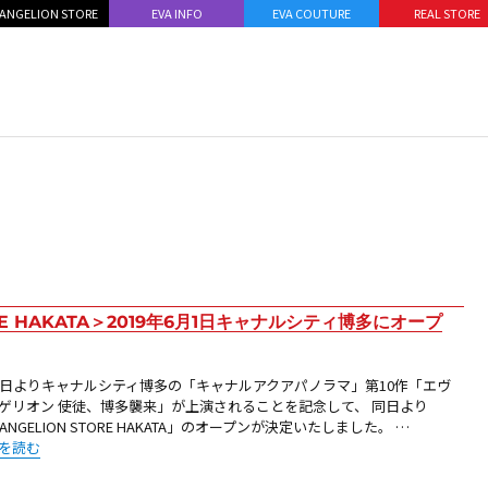
ANGELION STORE
EVA INFO
EVA COUTURE
REAL STORE
RE HAKATA＞2019年6月1日キャナルシティ博多にオープ
1日よりキャナルシティ博多の「キャナルアクアパノラマ」第10作「エヴ
ゲリオン 使徒、博多襲来」が上演されることを記念して、 同日より
VANGELION STORE HAKATA」のオープンが決定いたしました。 …
店OPEN：＜EVANGELION STORE HAKATA＞2019年6月1日キャナルシティ
を読む