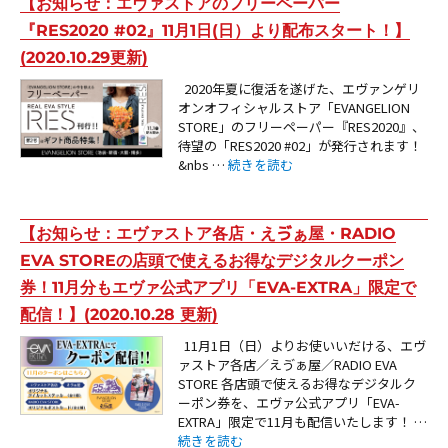
【お知らせ：エヴァストアのフリーペーパー
『RES2020 #02』11月1日(日）より配布スタート！】
(2020.10.29更新)
2020年夏に復活を遂げた、エヴァンゲリ
オンオフィシャルストア「EVANGELION
STORE」のフリーペーパー『RES2020』、
待望の「RES2020 #02」が発行されます！
“【お知らせ：エヴァストアのフリーペーパー『
&nbs …
続きを読む
【お知らせ：エヴァストア各店・えゔぁ屋・RADIO
EVA STOREの店頭で使えるお得なデジタルクーポン
券！11月分もエヴァ公式アプリ「EVA-EXTRA」限定で
配信！】(2020.10.28 更新)
11月1日（日）よりお使いいだける、エヴ
ァストア各店／えゔぁ屋／RADIO EVA
STORE 各店頭で使えるお得なデジタルク
ーポン券を、エヴァ公式アプリ「EVA-
EXTRA」限定で11月も配信いたします！ …
“【お知らせ：エヴァストア各店・えゔぁ屋・RADIO
続きを読む