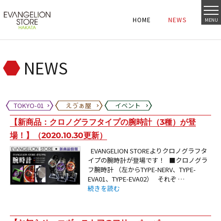
HOME
NEWS
MENU
HOME
NEWS
HOME
NEWS
NEWS
TOKYO-01
えゔぁ屋
イベント
【新商品：クロノグラフタイプの腕時計（3種）が登
場！】（2020.10.30更新）
EVANGELION STOREよりクロノグラフタ
イプの腕時計が登場です！ ■クロノグラ
フ腕時計 （左からTYPE-NERV、TYPE-
EVA01、TYPE-EVA02） それぞ …
“【新商品：クロノグラフタイプの腕時計（3種）が登
続きを読む