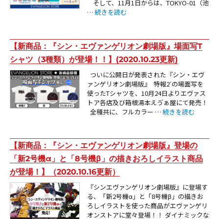
そして、11月1日からは、TOKYO-01（池
“【お知らせ・新商品：9周年記念フェア＆商品
…
続きを読む
【新商品：『シン・エヴァンゲリオン劇場版』場面写T
シャツ（3種類）が登場！！】(2020.10.23更新)
ついに公開日が発表された『シン・エヴ
ァンゲリオン劇場版』 特報2′の場面写を
使ったTシャツを、10月24日よりエヴァス
トア各店及び箱根湯本えゔぁ屋にて発売！
“【新商品：『シン・
全種共に、フルカラー …
続きを読む
【新商品：『シン・エヴァンゲリオン劇場版』登場の
「新2号機α」と「8号機β」の描きおろしイラスト商品
が登場！】（2020.10.16更新）
『シンエヴァンゲリオン劇場版』に登場す
る、「新2号機α」と「8号機β」の描きお
ろしイラストを使った商品がエヴァンゲリ
オンストアに堂々登場！！ ダイナミックな