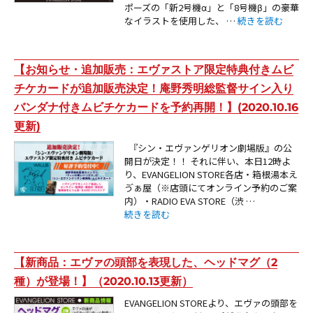
ポーズの「新2号機α」と「8号機β」の豪華
“【新商品：『シン
なイラストを使用した、 …
続きを読む
【お知らせ・追加販売：エヴァストア限定特典付きムビ
チケカードが追加販売決定！庵野秀明総監督サイン入り
バンダナ付きムビチケカードを予約再開！】(2020.10.16
更新)
『シン・エヴァンゲリオン劇場版』の公
開日が決定！！ それに伴い、本日12時よ
り、EVANGELION STORE各店・箱根湯本え
ゔぁ屋（※店頭にてオンライン予約のご案
内）・RADIO EVA STORE（渋 …
“【お知らせ・追加販売：エヴァストア限定特典付
続きを読む
【新商品：エヴァの頭部を表現した、ヘッドマグ（2
種）が登場！】（2020.10.13更新）
EVANGELION STOREより、エヴァの頭部を