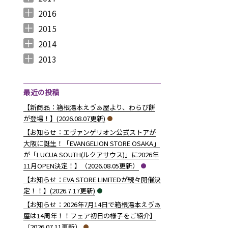
2017年12月 （
2017年11月 （
2017年10月 （
2017年9月 （
2017年8月 （
2017年7月 （
2017年6月 （
2017年5月 （
2017年4月 （
2017年3月 （
2017年2月 （
2017年1月 （
4
3
4
2
4
2
5
6
3
5
8
5
）
）
）
）
）
）
）
）
）
）
）
）
2016
2016年12月 （
2016年11月 （
2016年10月 （
2016年9月 （
2016年8月 （
2016年7月 （
2016年6月 （
2016年5月 （
2016年4月 （
2016年3月 （
2016年2月 （
2016年1月 （
7
6
9
6
5
5
6
7
5
10
6
7
）
）
）
）
）
）
）
）
）
）
）
）
2015
2015年12月 （
2015年11月 （
2015年10月 （
2015年9月 （
2015年8月 （
2015年7月 （
2015年6月 （
2015年5月 （
2015年4月 （
2015年3月 （
2015年2月 （
2015年1月 （
5
6
4
5
4
7
5
8
1
11
10
8
）
）
）
）
）
）
）
）
）
）
）
）
2014
2014年12月 （
2014年11月 （
2014年10月 （
2014年9月 （
2014年8月 （
2014年7月 （
2014年6月 （
2014年5月 （
2014年4月 （
2014年3月 （
2014年2月 （
2014年1月 （
4
2
1
1
6
5
5
10
8
10
7
14
）
）
）
）
）
）
）
）
）
）
）
）
2013
2013年12月 （
2013年11月 （
2013年10月 （
2013年9月 （
2013年8月 （
2013年7月 （
2013年6月 （
6
10
4
6
14
13
8
）
）
）
）
）
）
）
最近の投稿
【新商品：箱根湯本えゔぁ屋より、わらび餅
が登場！】(2026.08.07更新)
【お知らせ：エヴァンゲリオン公式ストアが
大阪に誕生！「EVANGELION STORE OSAKA」
が「LUCUA SOUTH(ルクアサウス)」に2026年
11月OPEN決定！】（2026.08.05更新）
【お知らせ：EVA STORE LIMITEDが続々開催決
定！！】(2026.7.17更新)
【お知らせ：2026年7月14日で箱根湯本えゔぁ
屋は14周年！！フェア初日の様子をご紹介】
（2026.07.11更新）