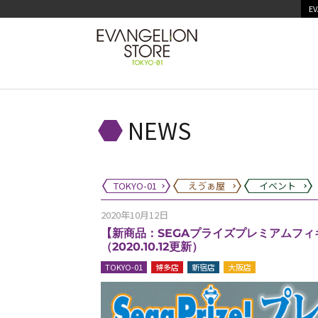
EV
NEWS
TOKYO-01
えゔぁ屋
イベント
2020年10月12日
【新商品：SEGAプライズプレミアムフィ
（2020.10.12更新）
TOKYO-01
博多店
新宿店
大阪店