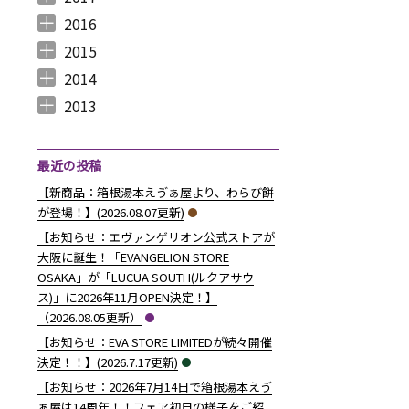
2017年12月 （
2017年11月 （
2017年10月 （
2017年9月 （
2017年8月 （
2017年7月 （
2017年6月 （
2017年5月 （
2017年4月 （
2017年3月 （
2017年2月 （
2017年1月 （
4
3
4
2
4
2
5
6
3
5
8
5
）
）
）
）
）
）
）
）
）
）
）
）
2016
2016年12月 （
2016年11月 （
2016年10月 （
2016年9月 （
2016年8月 （
2016年7月 （
2016年6月 （
2016年5月 （
2016年4月 （
2016年3月 （
2016年2月 （
2016年1月 （
7
6
9
6
5
5
6
7
5
10
6
7
）
）
）
）
）
）
）
）
）
）
）
）
2015
2015年12月 （
2015年11月 （
2015年10月 （
2015年9月 （
2015年8月 （
2015年7月 （
2015年6月 （
2015年5月 （
2015年4月 （
2015年3月 （
2015年2月 （
2015年1月 （
5
6
4
5
4
7
5
8
1
11
10
8
）
）
）
）
）
）
）
）
）
）
）
）
2014
9更新）” の
2014年12月 （
2014年11月 （
2014年10月 （
2014年9月 （
2014年8月 （
2014年7月 （
2014年6月 （
2014年5月 （
2014年4月 （
2014年3月 （
2014年2月 （
2014年1月 （
4
2
1
1
6
5
5
10
8
10
7
14
）
）
）
）
）
）
）
）
）
）
）
）
2013
2013年12月 （
2013年11月 （
2013年10月 （
2013年9月 （
2013年8月 （
2013年7月 （
2013年6月 （
6
10
4
6
14
13
8
）
）
）
）
）
）
）
最近の投稿
【新商品：箱根湯本えゔぁ屋より、わらび餅
が登場！】(2026.08.07更新)
【お知らせ：エヴァンゲリオン公式ストアが
大阪に誕生！「EVANGELION STORE
OSAKA」が「LUCUA SOUTH(ルクアサウ
ス)」に2026年11月OPEN決定！】
（2026.08.05更新）
11日（土）プレートキーチャーム（全5種）発売♪】（2018.08.07更新）” の
【お知らせ：EVA STORE LIMITEDが続々開催
決定！！】(2026.7.17更新)
【お知らせ：2026年7月14日で箱根湯本えゔ
ぁ屋は14周年！！フェア初日の様子をご紹