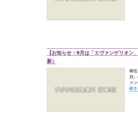
【お知らせ：9月は「エヴァンゲリオン、初
新）
現在
日、
ァン
“【
続き