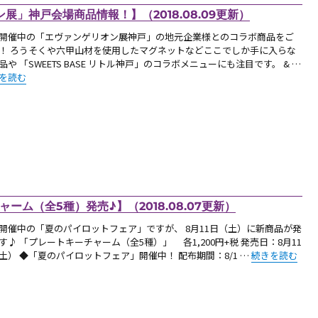
」神戸会場商品情報！】（2018.08.09更新）
開催中の「エヴァンゲリオン展神戸」の地元企業様とのコラボ商品をご
！ ろうそくや六甲山材を使用したマグネットなどここでしか手に入らな
品や 「SWEETS BASE リトル神戸」のコラボメニューにも注目です。 & …
お知らせ：続報！！「エヴァンゲリオン展」神戸会場商品情報！】（2018.08.0
を読む
ーム（全5種）発売♪】（2018.08.07更新）
開催中の「夏のパイロットフェア」ですが、 8月11日（土）に新商品が発
す♪ 「プレートキーチャーム（全5種）」 各1,200円+税 発売日：8月11
“【新商品：8月
土） ◆「夏のパイロットフェア」開催中！ 配布期間：8/1 …
続きを読む