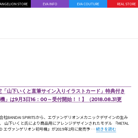
ANGELION STORE
EVA INFO
EVA COUTURE
REAL STORE
RE限定「山下いくと直筆サイン入りイラストカード」特典付き
機」は9月3日16：00～受付開始！！】（2018.08.31更
会社BANDAI SPIRITSから、エヴァンゲリオンメカニックデザインの生み
、 山下いくと氏により商品用にアレンジデザインされたモデル 『METAL
“【お知らせ：EVANGE
ILD エヴァンゲリオン初号機』が2019年2月に発売予 …
続きを読む