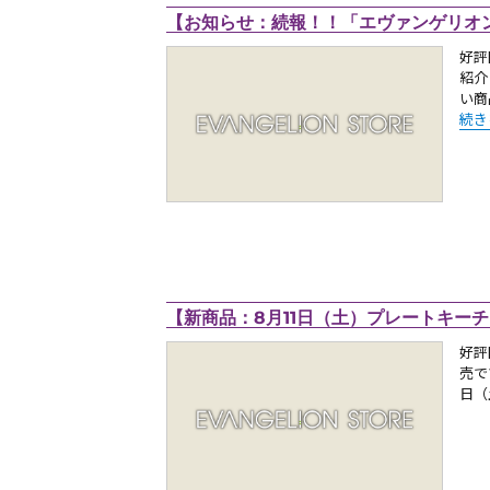
【お知らせ：続報！！「エヴァンゲリオン展
好評
紹介
い商
“【
続き
【新商品：8月11日（土）プレートキーチャ
好評
売で
日（