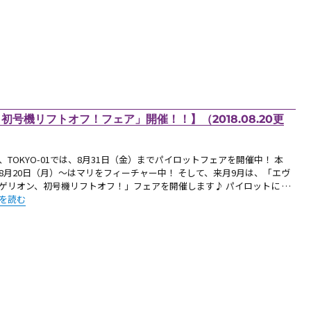
号機リフトオフ！フェア」開催！！】（2018.08.20更
、TOKYO-01では、8月31日（金）までパイロットフェアを開催中！ 本
8月20日（月）～はマリをフィーチャー中！ そして、来月9月は、「エヴ
ゲリオン、初号機リフトオフ！」フェアを開催します♪ パイロットに …
お知らせ：9月は「エヴァンゲリオン、初号機リフトオフ！フェア」開催！！】（201
を読む