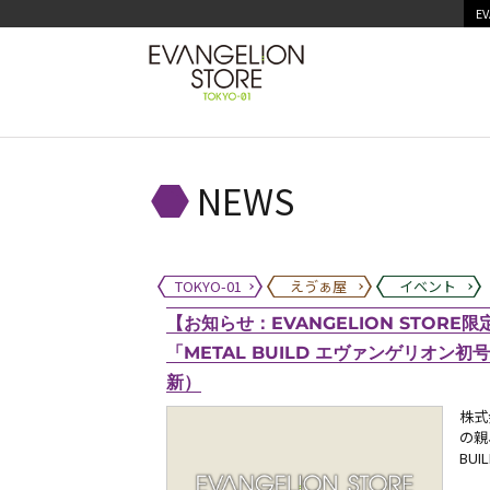
EV
NEWS
TOKYO-01
えゔぁ屋
イベント
【お知らせ：EVANGELION STO
「METAL BUILD エヴァンゲリオン初号
新）
株式
の親
BU