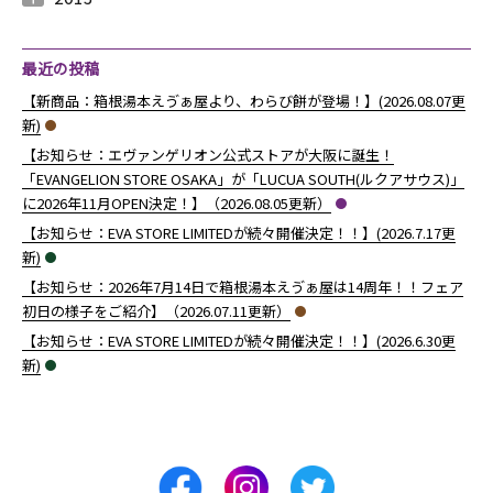
2013年12月 （
2013年11月 （
2013年10月 （
2013年9月 （
2013年8月 （
2013年7月 （
2013年6月 （
6
10
4
6
14
13
8
）
）
）
）
）
）
）
最近の投稿
【新商品：箱根湯本えゔぁ屋より、わらび餅が登場！】(2026.08.07更
新)
【お知らせ：エヴァンゲリオン公式ストアが大阪に誕生！
「EVANGELION STORE OSAKA」が「LUCUA SOUTH(ルクアサウス)」
に2026年11月OPEN決定！】（2026.08.05更新）
【お知らせ：EVA STORE LIMITEDが続々開催決定！！】(2026.7.17更
新)
【お知らせ：2026年7月14日で箱根湯本えゔぁ屋は14周年！！フェア
初日の様子をご紹介】（2026.07.11更新）
【お知らせ：EVA STORE LIMITEDが続々開催決定！！】(2026.6.30更
新)