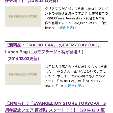
が登場！】（2014.12.13更新）
クリスマスが近づいてきましたね！ プレゼ
ントの準備はお済みですか？ 現在開催中の
～2014X'mas JewelryFair～に合わせて新
作が登場です！ ～E-No,Products～ 「使
“【新商品：～2014X’mas Jewelr
徒ナイ …
続きを読む
【新商品：「RADIO EVA」 のEVERY DAY BAG、
Lunch Bag にカモフラージュ柄が登場！】
（2014.12.03更新）
12月に入り寒さもさらに厳しくなってきま
した！ みなさん、風邪などひいていませ
んか？ 本日は、TOKYO-01でも人気のア
イテム 「RADIO EVA」の「EVERY DAY
“【新商品：「RADIO EVA」 のE
BAG」「Lun …
続きを読む
【お知らせ：「EVANGELION STORE TOKYO-01 3
周年記念フェア 第2弾」スタート！！】（2014.12.01更