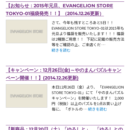
【お知らせ：2015年元旦、EVANGELION STORE
TOKYO-01福袋発売！！】（2014.12.26更新）
さて、今年も残すところあと5日！！
EVANGELION STORE TOKYO-01は2015年も
元旦より福袋を販売いたします！！！ 福袋
は2種類ご用意！！ 下記に記載の販売方法
等をご確認の上、ご来店くだ …
“【お知らせ：2015年元旦、EVANGELION STOR
続きを読む
【キャンペーン：12月26日(金)～やのまんパズルキャン
ペーン開催！！】(2014.12.26更新)
本日12月26日（金）より、 「EVANGELION
STORE TOKYO-01」にて 「やのまんパズル
キャンペーン」を開催いたします！ 2,000
円（税抜）以上のパズルを1点お買い上げ
“【キャンペーン：12月26
毎に、 「ボトルの …
続きを読む
【新商品：12月20日（土）「ゆるしと」、「ゆるしとの