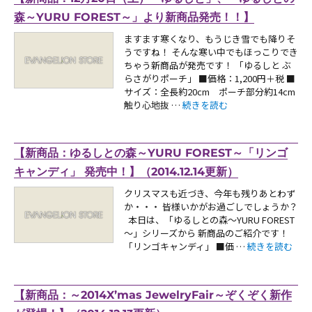
森～YURU FOREST～」より新商品発売！！】
ますます寒くなり、もうじき雪でも降りそ
うですね！ そんな寒い中でもほっこりでき
ちゃう新商品が発売です！ 「ゆるしと ぶ
らさがりポーチ」 ■価格：1,200円＋税 ■
サイズ：全長約20cm ポーチ部分約14cm
“【新商品：12月20日（土）「
触り心地抜 …
続きを読む
【新商品：ゆるしとの森～YURU FOREST～「リンゴ
キャンディ」 発売中！】（2014.12.14更新）
クリスマスも近づき、今年も残りあとわず
か・・・ 皆様いかがお過ごしでしょうか？
本日は、「ゆるしとの森～YURU FOREST
～」シリーズから 新商品のご紹介です！
“【新商品：ゆるし
「リンゴキャンディ」 ■価 …
続きを読む
【新商品：～2014X’mas JewelryFair～ぞくぞく新作