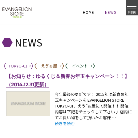
HOME
NEWS
MENU
HOME
NEWS
HOME
NEWS
NEWS
TOKYO-01
えゔぁ屋
イベント
【お知らせ：ゆるくじ＆新春お年玉キャンペーン！！】
（2014.12.31更新）
今年最後の更新です！ 2015年は新春お年
玉キャンペーンを EVANGELION STORE
TOKYO-01、えう”ぁ屋にて開催！！ 開催
内容は下記をチェックして下さい♪ 店内に
てお買い物をして頂いたお客様 …
“【お知らせ：ゆるくじ＆新春お年玉キャンペーン！！
続きを読む