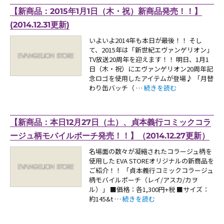
【新商品：2015年1月1日（木・祝）新商品発売！！】
(2014.12.31更新)
いよいよ2014年も本日が最後！！ そし
て、2015年は「新世紀エヴァンゲリオン」
TV放送20周年を迎えます！！ 明日、1月1
日（木・祝）にエヴァンゲリオン20周年記
念ロゴを使用したアイテムが登場♪ 「月替
“【新商品：2015年1月1日（
わり缶バッチ（ …
続きを読む
【新商品：本日12月27日（土）、貞本義行コミックコラ
ージュ柄モバイルポーチ発売！！】（2014.12.27更新）
名場面の数々が凝縮されたコラージュ柄を
使用した EVA STOREオリジナルの新商品を
ご紹介！！ 「貞本義行コミックコラージュ
柄モバイルポーチ（レイ/アスカ/カヲ
ル）」 ■価格：各1,300円+税 ■サイズ：
“【新商品：本日12月27日（土）、
約145&t …
続きを読む