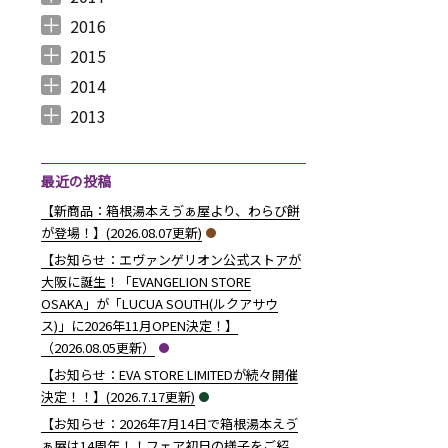
2017年12月 （
2017年11月 （
2017年10月 （
2017年9月 （
2017年8月 （
2017年7月 （
2017年6月 （
2017年5月 （
2017年4月 （
2017年3月 （
2017年2月 （
2017年1月 （
4
3
4
2
4
2
5
6
3
5
8
5
）
）
）
）
）
）
）
）
）
）
）
）
2016
2016年12月 （
2016年11月 （
2016年10月 （
2016年9月 （
2016年8月 （
2016年7月 （
2016年6月 （
2016年5月 （
2016年4月 （
2016年3月 （
2016年2月 （
2016年1月 （
7
6
9
6
5
5
6
7
5
10
6
7
）
）
）
）
）
）
）
）
）
）
）
）
2015
2015年12月 （
2015年11月 （
2015年10月 （
2015年9月 （
2015年8月 （
2015年7月 （
2015年6月 （
2015年5月 （
2015年4月 （
2015年3月 （
2015年2月 （
2015年1月 （
5
6
4
5
4
7
5
8
1
11
10
8
）
）
）
）
）
）
）
）
）
）
）
）
2014
2014年12月 （
2014年11月 （
2014年10月 （
2014年9月 （
2014年8月 （
2014年7月 （
2014年6月 （
2014年5月 （
2014年4月 （
2014年3月 （
2014年2月 （
2014年1月 （
4
2
1
1
6
5
5
10
8
10
7
14
）
）
）
）
）
）
）
）
）
）
）
）
2013
2013年12月 （
2013年11月 （
2013年10月 （
2013年9月 （
2013年8月 （
2013年7月 （
2013年6月 （
6
10
4
6
14
13
8
）
）
）
）
）
）
）
最近の投稿
【新商品：箱根湯本えゔぁ屋より、わらび餅
が登場！】(2026.08.07更新)
【お知らせ：エヴァンゲリオン公式ストアが
大阪に誕生！「EVANGELION STORE
OSAKA」が「LUCUA SOUTH(ルクアサウ
ス)」に2026年11月OPEN決定！】
（2026.08.05更新）
【お知らせ：EVA STORE LIMITEDが続々開催
決定！！】(2026.7.17更新)
【お知らせ：2026年7月14日で箱根湯本えゔ
ぁ屋は14周年！！フェア初日の様子をご紹