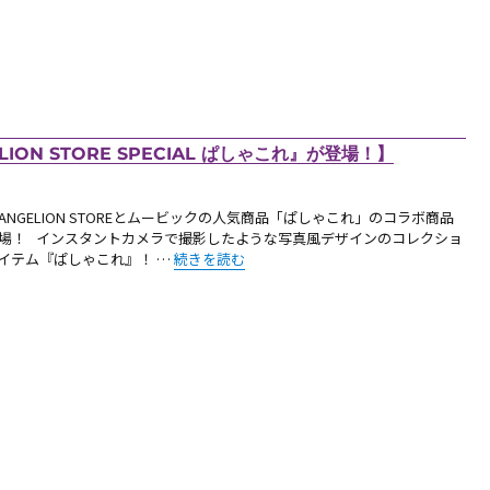
ON STORE SPECIAL ぱしゃこれ』が登場！】
ANGELION STOREとムービックの人気商品「ぱしゃこれ」のコラボ商品
場！ インスタントカメラで撮影したような写真風デザインのコレクショ
“【新商品：ムービックより、『EVANGELION STOR
イテム『ぱしゃこれ』！ …
続きを読む