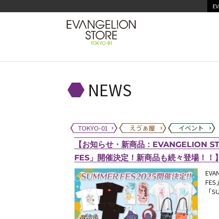
EV
NEWS
TOKYO-01
えゔぁ屋
イベント
【お知らせ・新商品：EVANGELION ST
FES」開催決定！新商品も続々登場！！】(20
EVA
FE
「S