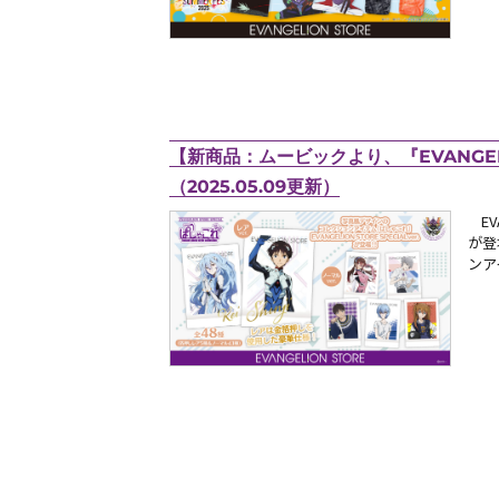
【新商品：ムービックより、『EVANGELI
（2025.05.09更新）
EV
が登
ンア