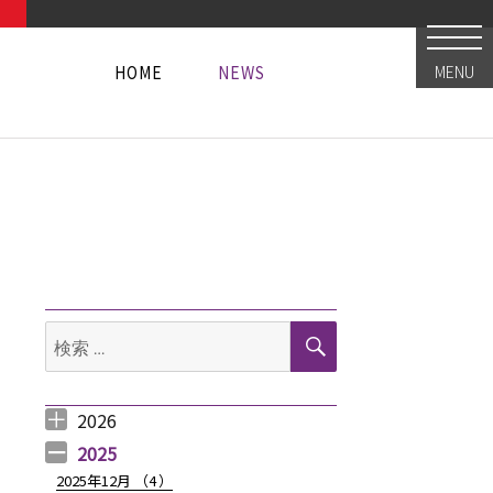
HOME
NEWS
MENU
HOME
NEWS
HOME
NEWS
検
検
索
索:
2026
ORE 夏のイベント！「EVANGELION STORE SUMMER FES」開催決定！新商品
2026年8月 （
2026年6月 （
2026年5月 （
2026年4月 （
2026年3月 （
2026年2月 （
2026年1月 （
1
3
1
1
4
1
1
）
）
）
）
）
）
）
2025
2025年12月 （
4
）