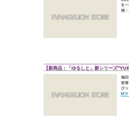
を一
格：1
【新商品：「ゆるしと」新シリーズ”YURU
毎回
登場
ぴっ
“【
続き