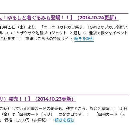
ゆるしと着ぐるみも登場！！】（2014.10.24更新）
10月25日（土）より、 「ニコニコカドカワ祭り」 TOKYOサブカル名所ハ
ル いいことザクザク池袋プロジェクト と題して、池袋で様々なイベント
“【お知らせ：週末はイベント盛りだく
されます！！ 詳細はこちらの特設サイ …
続きを読む
発売！！】（2014.10.23更新）
ご紹介している図書カードの発売も、残すところ、あと２種類！！ 明日
日（金）は「図書カード（マリ）」の発売日です！！ 「図書カード（マ
“【新商品：24日（金）、図書カード（マリ）発売！
」 価格：1,500円（非課税） …
続きを読む