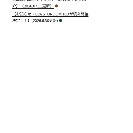
介】（2026.07.11更新）
【お知らせ：EVA STORE LIMITEDが続々開催
決定！！】(2026.6.30更新)
さん！ゆるしと着ぐるみも登場！！】（2014.10.24更新）” の
！】（2014.10.23更新）” の