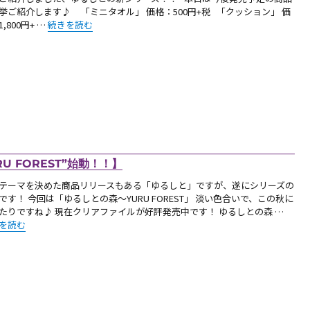
挙ご紹介します♪ 「ミニタオル」 価格：500円+税 「クッション」 価
“【お知らせ：ゆるしとの森～YURU FORESTシリーズ～ ラインナッ
,800円+ …
続きを読む
 FOREST”始動！！】
テーマを決めた商品リリースもある「ゆるしと」ですが、遂にシリーズの
です！ 今回は「ゆるしとの森～YURU FOREST」 淡い色合いで、この秋に
たりですね♪ 現在クリアファイルが好評発売中です！ ゆるしとの森 …
新商品：「ゆるしと」新シリーズ”YURU FOREST”始動！！】” の
を読む