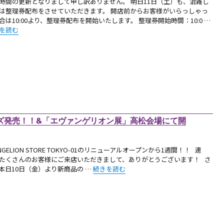
時間の更新となりまして申し訳ありません。 明日11日（土）も、混雑し
は整理券配布をさせていただきます。 開店前からお客様がいらっしゃっ
合は10:00より、整理券配布を開始いたします。 整理券開始時間：10:0 …
10月11日（土）の整理券配布方法について】（2014.10.10更新）” の
を読む
ズ発売！！&「エヴァンゲリオン展」高松会場にて開
ANGELION STORE TOKYO-01のリニューアルオープンから1週間！！ 連
たくさんのお客様にご来店いただきまして、ありがとうございます！ さ
“【お知らせ：図書カード（レイ）、ピンズ発売
本日10日（金）より新商品の …
続きを読む