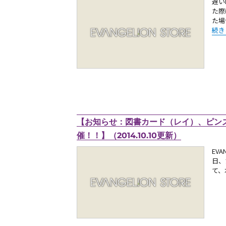
遅い
た際
た場
“【
続き
【お知らせ：図書カード（レイ）、ピン
催！！】（2014.10.10更新）
EV
日、
て、