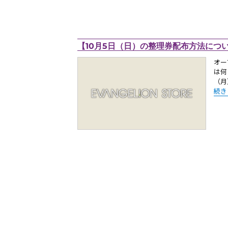
【10月5日（日）の整理券配布方法について】
オー
は何
（月
“【
続き
投
稿