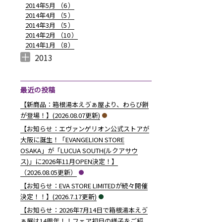
2014年5月 （
6
）
2014年4月 （
5
）
プをご紹介！！】（2014.10.29更新）” の
2014年3月 （
5
）
2014年2月 （
10
）
2014年1月 （
8
）
2013
2013年12月 （
2013年11月 （
2013年10月 （
2013年9月 （
2013年8月 （
2013年7月 （
2013年6月 （
6
10
4
6
14
13
8
）
）
）
）
）
）
）
最近の投稿
【新商品：箱根湯本えゔぁ屋より、わらび餅
が登場！】(2026.08.07更新)
【お知らせ：エヴァンゲリオン公式ストアが
大阪に誕生！「EVANGELION STORE
OSAKA」が「LUCUA SOUTH(ルクアサウ
ス)」に2026年11月OPEN決定！】
（2026.08.05更新）
【お知らせ：EVA STORE LIMITEDが続々開催
決定！！】(2026.7.17更新)
【お知らせ：2026年7月14日で箱根湯本えゔ
ぁ屋は14周年！！フェア初日の様子をご紹