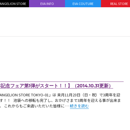
ANGELION STORE
EVA INFO
EVA COUTURE
REAL STORE
念フェア第1弾がスタート！！】（2014.10.31更新）
ANGELION STORE TOKYO-01」は 来月11月23日（日・祝）で3周年を迎
す！！ 池袋への移転も完了し、おかげさまで3周年を迎える事が出来ま
“【お知らせ：明日11月1日（土）より
。 これからもご来店いただいた皆様に …
続きを読む