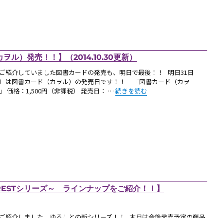
ル）発売！！】（2014.10.30更新）
ご紹介していました図書カードの発売も、明日で最後！！ 明日31日
）は図書カード（カヲル）の発売日です！！ 「図書カード（カヲ
“【お知らせ：31日（金）、図書カード
」 価格：1,500円（非課税） 発売日： …
続きを読む
RESTシリーズ～ ラインナップをご紹介！！】
ご紹介しました、ゆるしとの新シリーズ！！ 本日は今後発売予定の商品