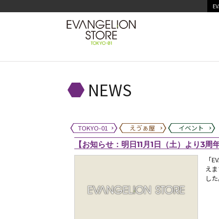
EV
NEWS
TOKYO-01
えゔぁ屋
イベント
【お知らせ：明日11月1日（土）より3周年記
「EV
えま
した