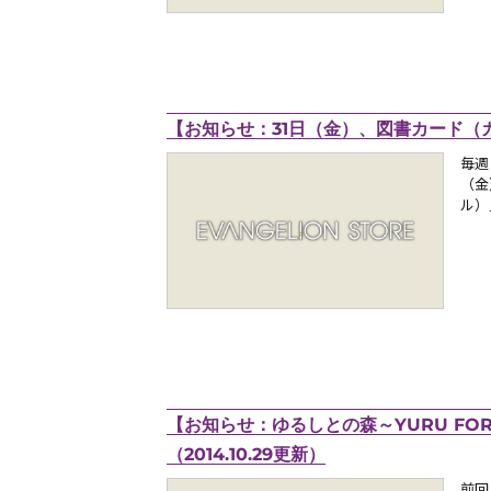
【お知らせ：31日（金）、図書カード（カヲ
毎週
（金
ル）
【お知らせ：ゆるしとの森～YURU FO
（2014.10.29更新）
前回