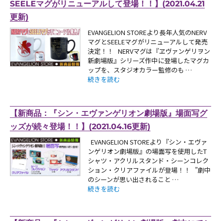
SEELEマグがリニューアルして登場！！】(2021.04.21
更新)
EVANGELION STOREより長年人気のNERV
マグとSEELEマグがリニューアルして発売
決定！！ NERVマグは『ヱヴァンゲリヲン
新劇場版』シリーズ作中に登場したマグカ
ップを、スタジオカラー監修のも …
“【お知らせ・新商品：エヴァストアより、NERVマ
続きを読む
【新商品：『シン・エヴァンゲリオン劇場版』場面写グ
ッズが続々登場！！】(2021.04.16更新)
EVANGELION STOREより『シン・エヴァ
ンゲリオン劇場版』の場面写を使用したT
シャツ・アクリルスタンド・シーンコレク
ション・クリアファイルが登場！！ ”劇中
のシーンが思い出されること …
“【新商品：『シン・エヴァンゲリオン劇場版』場面
続きを読む