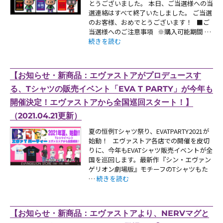
とうございました。 本日、ご当選様への当
選連絡はすべて終了いたしました。 ご当選
のお客様、おめでとうございます！ ■ご
当選様へのご注意事項 ※購入可能期間 …
“【お知らせ：EVANGELION STORE各店の 
続きを読む
【お知らせ・新商品：エヴァストアがプロデュースす
る、Tシャツの販売イベント「EVA T PARTY」が今年も
開催決定！エヴァストアから全国巡回スタート！】
（2021.04.21更新）
夏の恒例Tシャツ祭り、EVATPARTY2021が
始動！ エヴァストア各店での開催を皮切
りに、今年もEVATシャツ販売イベントが全
国を巡回します。最新作『シン・エヴァン
ゲリオン劇場版』モチーフのTシャツもた
“【お知らせ・新商品：エヴァストアがプロデュ
…
続きを読む
【お知らせ・新商品：エヴァストアより、NERVマグと