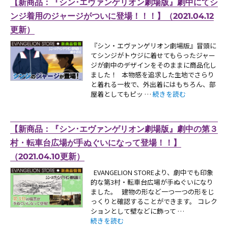
【新商品：『シン･エヴァンゲリオン劇場版』劇中にてシ
ンジ着用のジャージがついに登場！！！】（2021.04.12
更新）
『シン・エヴァンゲリオン劇場版』冒頭に
てシンジがトウジに着せてもらったジャー
ジが劇中のデザインをそのままに商品化し
ました！ 本物感を追求した生地でさらり
と着れる一枚で、外出着にはもちろん、部
“【新商品：『シン･エヴァ
屋着としてもピッ …
続きを読む
【新商品：『シン･エヴァンゲリオン劇場版』劇中の第３
村・転車台広場が手ぬぐいになって登場！！】
（2021.04.10更新）
EVANGELION STOREより、劇中でも印象
的な第3村・転車台広場が手ぬぐいになり
ました。 建物の形など一つ一つの形をじ
っくりと確認することができます。 コレク
ションとして壁などに飾って …
“【新商品：『シン･エヴァンゲリオン劇場版』劇
続きを読む