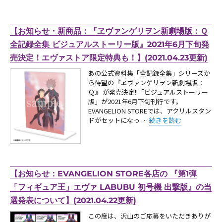
【お知らせ・新商品：『ヱヴァンゲリヲン新劇場版：Ｑ
全記録全集 ビジュアルストーリー版』2021年6月下旬発
売決定！エヴァストア限定特典も！】(2021.04.23更新)
あの公式資料集「全記録全集」シリーズか
ら待望の『ヱヴァンゲリヲン新劇場版：
Ｑ』 が発売決定!!「ビジュアルストーリー
版」が2021年6月下旬刊行です。
EVANGELION STOREでは、アクリルスタン
“【お知らせ・新商品：『ヱ
ドがセットになっ …
続きを読む
【お知らせ：EVANGELION STORE各店の 『第1弾
「フィギュア王」エヴァ LABUBU 初号機 出撃版』の当
選発表について】(2021.04.22更新)
この度は、沢山のご応募をいただきありが