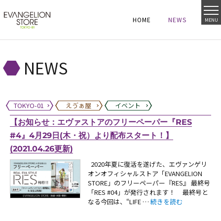
HOME
NEWS
MENU
HOME
NEWS
HOME
NEWS
NEWS
TOKYO-01
えゔぁ屋
イベント
【お知らせ：エヴァストアのフリーペーパー『RES
#4』4月29日(木・祝）より配布スタート！】
(2021.04.26更新)
2020年夏に復活を遂げた、エヴァンゲリ
オンオフィシャルストア「EVANGELION
STORE」のフリーペーパー『RES』 最終号
「RES #04」が発行されます！ 最終号と
“【お知らせ：エヴァストア
なる今回は、“LIFE …
続きを読む