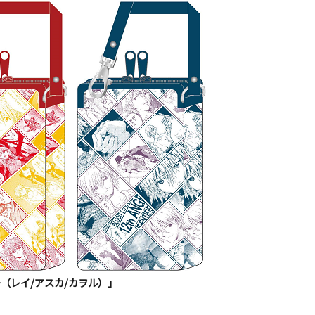
（レイ/アスカ/カヲル）」