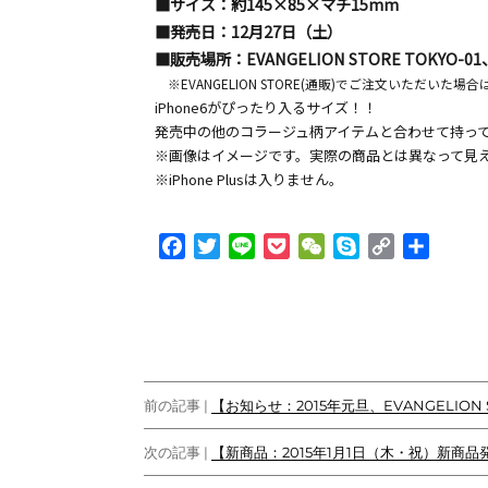
■サイズ：約145×85×マチ15mm
■発売日：12月27日（土）
■販売場所：EVANGELION STORE TOKYO-01、
※EVANGELION STORE(通販)でご注文いただいた
iPhone6がぴったり入るサイズ！！
発売中の他のコラージュ柄アイテムと合わせて持っ
※画像はイメージです。実際の商品とは異なって見
※iPhone Plusは入りません。
F
T
L
P
W
S
C
共
a
w
i
o
e
k
o
有
c
i
n
c
C
y
p
e
t
e
k
h
p
y
b
t
e
a
e
L
o
e
t
t
i
投
o
r
n
前の記事 |
【お知らせ：2015年元旦、EVANGELION S
k
k
稿
次の記事 |
【新商品：2015年1月1日（木・祝）新商品発売！
ナ