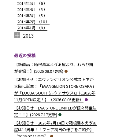
2014年5月 （
6
）
2014年4月 （
5
）
2014年3月 （
5
）
2014年2月 （
10
）
2014年1月 （
8
）
2013
2013年12月 （
2013年11月 （
2013年10月 （
2013年9月 （
2013年8月 （
2013年7月 （
2013年6月 （
6
10
4
6
14
13
8
）
）
）
）
）
）
）
最近の投稿
【新商品：箱根湯本えゔぁ屋より、わらび餅
が登場！】(2026.08.07更新)
【お知らせ：エヴァンゲリオン公式ストアが
大阪に誕生！「EVANGELION STORE OSAKA」
が「LUCUA SOUTH(ルクアサウス)」に2026年
11月OPEN決定！】（2026.08.05更新）
【お知らせ：EVA STORE LIMITEDが続々開催決
定！！】(2026.7.17更新)
【お知らせ：2026年7月14日で箱根湯本えゔぁ
屋は14周年！！フェア初日の様子をご紹介】
（2026.07.11更新）