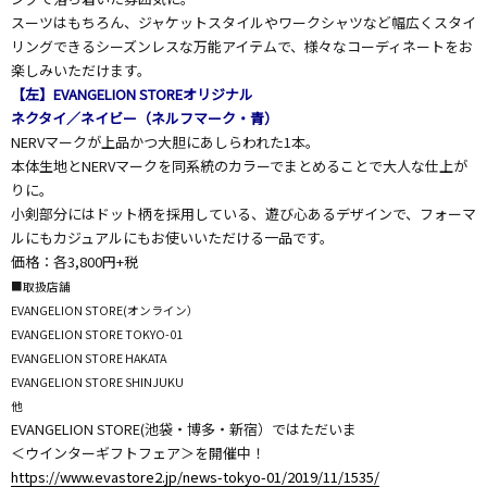
スーツはもちろん、ジャケットスタイルやワークシャツなど幅広くスタイ
リングできるシーズンレスな万能アイテムで、様々なコーディネートをお
楽しみいただけます。
【左】EVANGELION STOREオリジナル
ネクタイ／ネイビー（ネルフマーク・青）
NERVマークが上品かつ大胆にあしらわれた1本。
本体生地とNERVマークを同系統のカラーでまとめることで大人な仕上が
りに。
小剣部分にはドット柄を採用している、遊び心あるデザインで、フォーマ
ルにもカジュアルにもお使いいただける一品です。
価格：各3,800円+税
■取扱店舗
EVANGELION STORE(オンライン）
EVANGELION STORE TOKYO-01
EVANGELION STORE HAKATA
EVANGELION STORE SHINJUKU
他
EVANGELION STORE(池袋・博多・新宿）ではただいま
＜ウインターギフトフェア＞を開催中！
https://www.evastore2.jp/news-tokyo-01/2019/11/1535/