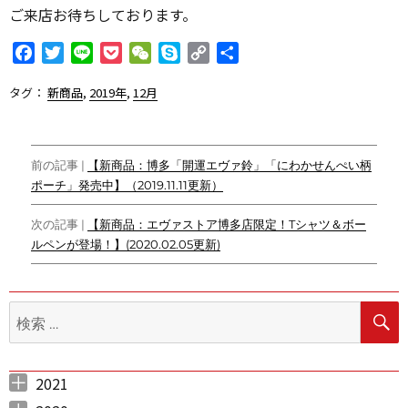
ご来店お待ちしております。
F
T
L
P
W
S
C
共
a
w
i
o
e
k
o
有
タグ：
新商品
,
2019年
,
12月
c
i
n
c
C
y
p
e
t
e
k
h
p
y
b
t
e
a
e
L
投
o
e
t
t
i
前の記事 |
【新商品：博多「開運エヴァ鈴」「にわかせんぺい柄
o
r
n
ポーチ」発売中】（2019.11.11更新）
稿
k
k
ナ
次の記事 |
【新商品：エヴァストア博多店限定！Tシャツ＆ボー
ルペンが登場！】(2020.02.05更新)
ビ
ゲ
検
ー
索:
シ
ョ
2021
2021年5月 （
2021年4月 （
2021年3月 （
2021年2月 （
2021年1月 （
ン
3
12
12
5
10
）
）
）
）
）