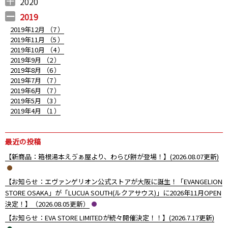
2020
2020年12月 （
2020年11月 （
2020年10月 （
2020年9月 （
2020年8月 （
2020年7月 （
2020年6月 （
2020年5月 （
2020年4月 （
2020年3月 （
2020年2月 （
2020年1月 （
10
11
10
6
11
5
6
5
4
12
9
14
）
）
）
）
）
）
）
）
）
）
）
）
2019
2019年12月 （
7
）
2019年11月 （
5
）
2019年10月 （
4
）
2019年9月 （
2
）
2019年8月 （
6
）
2019年7月 （
7
）
2019年6月 （
7
）
2019年5月 （
3
）
2019年4月 （
1
）
最近の投稿
【新商品：箱根湯本えゔぁ屋より、わらび餅が登場！】(2026.08.07更新)
【お知らせ：エヴァンゲリオン公式ストアが大阪に誕生！「EVANGELION
STORE OSAKA」が「LUCUA SOUTH(ルクアサウス)」に2026年11月OPEN
決定！】（2026.08.05更新）
【お知らせ：EVA STORE LIMITEDが続々開催決定！！】(2026.7.17更新)