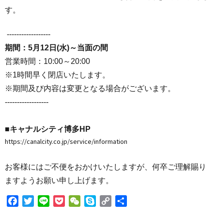
す。
‐-‐-‐-‐-‐-‐-‐-‐-‐-
期間：5月12日(水)～当面の間
営業時間：10:00～20:00
※1時間早く閉店いたします。
※期間及び内容は変更となる場合がございます。
‐-‐-‐-‐-‐-‐-‐-‐-‐-
■キャナルシティ博多HP
https://canalcity.co.jp/service/information
お客様にはご不便をおかけいたしますが、何卒ご理解賜り
ますようお願い申し上げます。
F
T
L
P
W
S
C
共
a
w
i
o
e
k
o
有