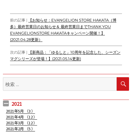
c
i
n
c
C
y
p
e
t
e
k
h
p
y
投
b
t
e
a
e
L
前の記事 |
【お知らせ：EVANGELION STORE HAKATA（博
o
e
t
t
i
多）最終営業日のお知らせ＆ 最終営業日までTHANK YOU
稿
o
r
n
EVANGELIONSTORE HAKATAキャンペーン開催！】
ナ
k
k
(2021.04.28更新）
ビ
次の記事 |
【新商品：「ゆるしと」10周年を記念した、シーズン
ゲ
マグシリーズが登場！】(2021.05.14更新)
ー
シ
検
索:
ョ
ン
2021
2021年5月 （
3
）
2021年4月 （
12
）
2021年3月 （
12
）
2021年2月 （
5
）