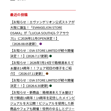
2019年12月 （
2019年11月 （
2019年10月 （
2019年9月 （
2019年8月 （
2019年7月 （
2019年6月 （
2019年5月 （
2019年4月 （
2
6
7
7
3
1
7
5
4
）
）
）
）
）
）
）
）
）
最近の投稿
【お知らせ：エヴァンゲリオン公式ストアが
大阪に誕生！「EVANGELION STORE
OSAKA」が「LUCUA SOUTH(ルクアサウ
ス)」に2026年11月OPEN決定！】
（2026.08.05更新）
【お知らせ：EVA STORE LIMITEDが続々開催
決定！！】(2026.7.17更新)
【お知らせ：2026年7月14日で箱根湯本えゔ
ぁ屋は14周年！！フェア初日の様子をご紹
介】（2026.07.11更新）
【お知らせ：EVA STORE LIMITEDが続々開催
決定！！】(2026.6.30更新)
【お知らせ・新商品：箱根湯本えゔぁ屋は7
月で開店14周年！14周年を記念したメインビ
ジュアルを大公開！ビジュアルを使用した新
商品やフェアも開催！恒例のゆるしとグリー