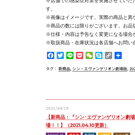
※店舗での感染症対策を実施させていた
す。
※画像はイメージです。実際の商品と異
※商品の数には限りがございます。お品
※仕様・内容は予告なく変更になる場合
※取扱商品・在庫状況は各店舗へお問い
F
T
L
P
W
S
C
共
a
w
i
o
e
k
o
有
タグ：
新商品
,
シン・エヴァンゲリオン劇場版
,
20
c
i
n
c
C
y
p
e
t
e
k
h
p
y
b
t
e
a
e
L
o
e
t
t
i
o
r
n
k
k
2021/04/10
【新商品：『シン･エヴァンゲリオン劇
場！！】（2021.04.10更新）
TOKYO-01
博多店
新宿店
大阪店
えゔぁ屋