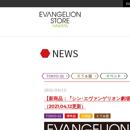
EV
NEWS
TOKYO-01
えゔぁ屋
イベント
2021/04/12
【新商品：『シン･エヴァンゲリオン劇
（2021.04.12更新）
TOKYO-01
博多店
大阪店
えゔぁ屋