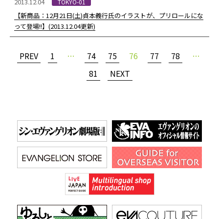
2013.12.04
TOKYO-01
【新商品：12月21日(土)貞本義行氏のイラストが、プリロールにな
って登場!!】(2013.12.04更新)
PREV
1
…
74
75
76
77
78
…
81
NEXT