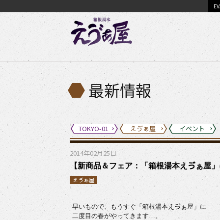
EV
最新情報
TOKYO-01
えゔぁ屋
イベント
2014年02月25日
【新商品＆フェア：「箱根湯本えゔぁ屋」にて新
えゔぁ屋
早いもので、もうすぐ「箱根湯本えゔぁ屋」に
二度目の春がやってきます…。