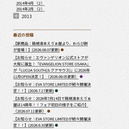
2014年4月 （
2
）
2014年2月 （
2
）
2013
2013年12月 （
2013年11月 （
2013年10月 （
2013年9月 （
2013年7月 （
2013年6月 （
3
5
2
2
1
4
）
）
）
）
）
）
最近の投稿
【新商品：箱根湯本えゔぁ屋より、わらび餅
が登場！】(2026.08.07更新)
【お知らせ：エヴァンゲリオン公式ストアが
大阪に誕生！「EVANGELION STORE OSAKA」
が「LUCUA SOUTH(ルクアサウス)」に2026年
11月OPEN決定！】（2026.08.05更新）
【お知らせ：EVA STORE LIMITEDが続々開催決
定！！】(2026.7.17更新)
【お知らせ：2026年7月14日で箱根湯本えゔぁ
屋は14周年！！フェア初日の様子をご紹介】
（2026.07.11更新）
【お知らせ：EVA STORE LIMITEDが続々開催決
定！！】(2026.6.30更新)