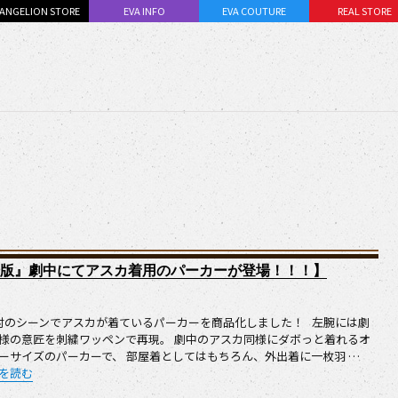
ANGELION STORE
EVA INFO
EVA COUTURE
REAL STORE
場版』劇中にてアスカ着用のパーカーが登場！！！】
村のシーンでアスカが着ているパーカーを商品化しました！ 左腕には劇
様の意匠を刺繍ワッペンで再現。 劇中のアスカ同様にダボっと着れるオ
ーサイズのパーカーで、 部屋着としてはもちろん、外出着に一枚羽 …
新商品：『シン･エヴァンゲリオン劇場版』劇中にてアスカ着用のパーカーが登場！！
を読む