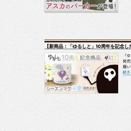
【新商品：「ゆるしと」10周年を記念した、
「ゆ
発売
履い
“【
続き