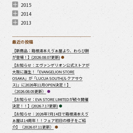
2016年12月 （
2016年11月 （
2016年10月 （
2016年8月 （
2016年7月 （
2016年6月 （
2016年5月 （
2016年3月 （
1
2
3
1
1
1
1
1
）
）
）
）
）
）
）
）
2015
2015年11月 （
2015年10月 （
2015年9月 （
2015年8月 （
2015年7月 （
2015年6月 （
2015年4月 （
2015年3月 （
1
1
1
2
2
1
1
1
）
）
）
）
）
）
）
）
2014
2014年12月 （
2014年11月 （
2014年10月 （
2014年8月 （
2014年7月 （
2014年6月 （
2014年5月 （
2014年4月 （
2014年2月 （
1
3
1
1
2
2
1
3
2
）
）
）
）
）
）
）
）
）
2013
2013年12月 （
2013年11月 （
2013年10月 （
2013年9月 （
2013年7月 （
2013年6月 （
3
5
2
2
1
4
）
）
）
）
）
）
最近の投稿
【新商品：箱根湯本えゔぁ屋より、わらび餅
が登場！】(2026.08.07更新)
【お知らせ：エヴァンゲリオン公式ストアが
大阪に誕生！「EVANGELION STORE
OSAKA」が「LUCUA SOUTH(ルクアサウ
ス)」に2026年11月OPEN決定！】
（2026.08.05更新）
【お知らせ：EVA STORE LIMITEDが続々開催
決定！！】(2026.7.17更新)
【お知らせ：2026年7月14日で箱根湯本えゔ
ぁ屋は14周年！！フェア初日の様子をご紹
介】（2026.07.11更新）