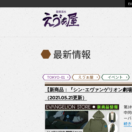
EV
最新情報
TOKYO-01
えゔぁ屋
イベント
【新商品：『シン･エヴァンゲリオン劇
（2021.05.21更新）
第3
中同
ーバ
“【
続き