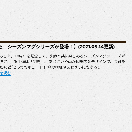
シーズンマグシリーズが登場！】(2021.05.14更新)
るしと」10周年を記念して、季節と共に楽しめるシーズンマグシリーズが
決定！ 第１弾は「初夏」。 あじさいや雨が印象的なデザインで、長靴を
た4thがとってもキュート！ 傘の模様やあじさいにもゆるし …
新商品：「ゆるしと」10周年を記念した、シーズンマグシリーズが登場！】(2021.0
を読む