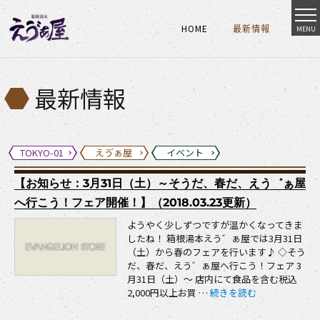
HOME
最新情報
MENU
HOME
最新情報
HOME
最新情報
最新情報
TOKYO-01
えゔぁ屋
イベント
【お知らせ：3月31日（土）～そうだ、春だ、えう゛ぁ屋
へ行こう！フェア開催！】（2018.03.23更新）
ようやく少しずつですが温かくなってきま
したね！ 箱根湯本えう゛ぁ屋では3月31日
（土）から春のフェアを行います♪ ◇そう
だ、春だ、えう゛ぁ屋へ行こう！フェア 3
月31日（土）～ 店内にて食品を含む税込
“【お知らせ：3月31日（土
2,000円以上お買 …
続きを読む