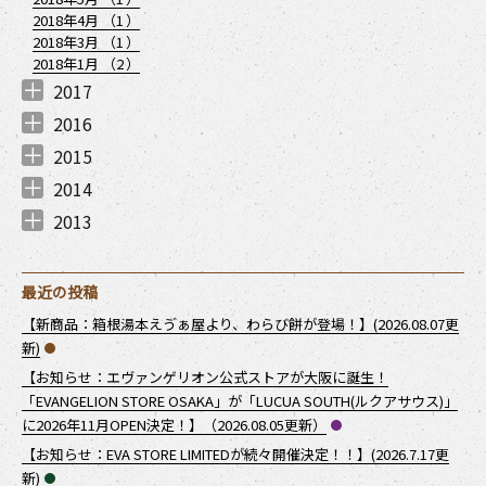
2018年4月 （
1
）
2018年3月 （
1
）
2018年1月 （
2
）
2017
2017年12月 （
2017年11月 （
2017年9月 （
2017年8月 （
2017年7月 （
2017年6月 （
2017年5月 （
2017年3月 （
2017年1月 （
1
4
3
2
2
3
2
2
2
）
）
）
）
）
）
）
）
）
2016
2016年12月 （
2016年11月 （
2016年10月 （
2016年8月 （
2016年7月 （
2016年6月 （
2016年5月 （
2016年3月 （
1
2
3
1
1
1
1
1
）
）
）
）
）
）
）
）
2015
2015年11月 （
2015年10月 （
2015年9月 （
2015年8月 （
2015年7月 （
2015年6月 （
2015年4月 （
2015年3月 （
1
1
1
2
2
1
1
1
）
）
）
）
）
）
）
）
2014
2014年12月 （
2014年11月 （
2014年10月 （
2014年8月 （
2014年7月 （
2014年6月 （
2014年5月 （
2014年4月 （
2014年2月 （
1
3
1
1
2
2
1
3
2
）
）
）
）
）
）
）
）
）
2013
2013年12月 （
2013年11月 （
2013年10月 （
2013年9月 （
2013年7月 （
2013年6月 （
3
5
2
2
1
4
）
）
）
）
）
）
最近の投稿
【新商品：箱根湯本えゔぁ屋より、わらび餅が登場！】(2026.08.07更
新)
【お知らせ：エヴァンゲリオン公式ストアが大阪に誕生！
「EVANGELION STORE OSAKA」が「LUCUA SOUTH(ルクアサウス)」
に2026年11月OPEN決定！】（2026.08.05更新）
【お知らせ：EVA STORE LIMITEDが続々開催決定！！】(2026.7.17更
新)