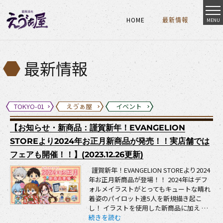
HOME
最新情報
MENU
HOME
最新情報
HOME
最新情報
最新情報
TOKYO-01
えゔぁ屋
イベント
【お知らせ・新商品：謹賀新年！EVANGELION
STOREより2024年お正月新商品が発売！！実店舗では
フェアも開催！！】(2023.12.26更新)
謹賀新年！EVANGELION STOREより2024
年お正月新商品が登場！！ 2024年はデフ
ォルメイラストがとってもキュートな晴れ
着姿のパイロット達5人を新規描き起こ
し！ イラストを使用した新商品に加え …
“【お知らせ・新商品：謹賀新年！EVANGELION
続きを読む