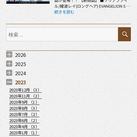
品が登場！！ 【新商品】 ■クリアファイ
ル/綾波レイ(ロングヘア) EVANGELION S …
“【新商品：EVANGELION STOREより『
続きを読む
検
検
索
索:
2026
2026年7月 （
2026年6月 （
2026年5月 （
2026年3月 （
2026年2月 （
2026年1月 （
1
1
1
3
2
1
）
）
）
）
）
）
2025
2025年12月 （
2025年11月 （
2025年10月 （
2025年9月 （
2025年7月 （
2025年6月 （
2025年5月 （
2025年4月 （
2025年3月 （
2025年1月 （
2
2
1
1
3
1
1
2
1
1
）
）
）
）
）
）
）
）
）
）
2024
2024年12月 （
2024年11月 （
2024年8月 （
2024年7月 （
2024年6月 （
2024年5月 （
2024年4月 （
2024年3月 （
2024年2月 （
2024年1月 （
1
1
1
2
1
1
1
1
3
2
）
）
）
）
）
）
）
）
）
）
2023
2023年12月 （
3
）
2023年11月 （
2
）
2023年9月 （
1
）
2023年8月 （
3
）
2023年7月 （
2
）
2023年6月 （
2
）
2023年4月 （
3
）
2023年1月 （
1
）