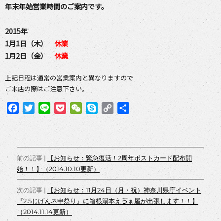
年末年始営業時間のご案内です。
2015年
1月1日（木）
休業
1月2日（金）
休業
上記日程は通常の営業案内と異なりますので
ご来店の際はご注意下さい。
F
T
L
P
W
S
C
共
a
w
i
o
e
k
o
有
c
i
n
c
C
y
p
e
t
e
k
h
p
y
投
b
t
e
a
e
L
前の記事 |
【お知らせ：緊急復活！2周年ポストカード配布開
o
e
t
t
i
始！！】（2014.10.10更新）
稿
o
r
n
ナ
k
k
次の記事 |
【お知らせ：11月24日（月・祝）神奈川県庁イベント
『2.5じげんネ申祭り』に箱根湯本えゔぁ屋が出張します！！】
ビ
（2014.11.14更新）