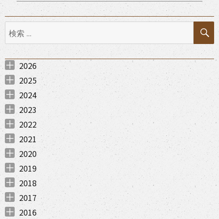
ゲ
ー
検
シ
索:
ョ
2026
ン
2026年7月 （
2026年6月 （
2026年5月 （
2026年3月 （
2026年2月 （
2026年1月 （
1
1
1
3
2
1
）
）
）
）
）
）
2025
2025年12月 （
2025年11月 （
2025年10月 （
2025年9月 （
2025年7月 （
2025年6月 （
2025年5月 （
2025年4月 （
2025年3月 （
2025年1月 （
2
2
1
1
3
1
1
2
1
1
）
）
）
）
）
）
）
）
）
）
2024
2024年12月 （
2024年11月 （
2024年8月 （
2024年7月 （
2024年6月 （
2024年5月 （
2024年4月 （
2024年3月 （
2024年2月 （
2024年1月 （
1
1
1
2
1
1
1
1
3
2
）
）
）
）
）
）
）
）
）
）
2023
2023年12月 （
2023年11月 （
2023年9月 （
2023年8月 （
2023年7月 （
2023年6月 （
2023年4月 （
2023年1月 （
1
3
2
2
3
1
3
2
）
）
）
）
）
）
）
）
2022
2022年12月 （
2022年11月 （
2022年10月 （
2022年8月 （
2022年7月 （
2022年6月 （
2022年4月 （
2022年3月 （
2022年2月 （
2022年1月 （
3
2
4
4
3
1
3
2
1
2
）
）
）
）
）
）
）
）
）
）
2021
2021年12月 （
2021年11月 （
2021年10月 （
2021年9月 （
2021年7月 （
2021年6月 （
2021年5月 （
2021年4月 （
2021年3月 （
2021年1月 （
3
8
8
2
10
6
7
7
2
3
）
）
）
）
）
）
）
）
）
）
2020
2020年12月 （
2020年11月 （
2020年10月 （
2020年9月 （
2020年8月 （
2020年7月 （
2020年6月 （
2020年5月 （
2020年4月 （
2020年3月 （
2020年2月 （
2020年1月 （
6
9
6
7
6
4
3
1
4
8
6
7
）
）
）
）
）
）
）
）
）
）
）
）
2019
2019年12月 （
2019年11月 （
2019年10月 （
2019年9月 （
2019年7月 （
2019年6月 （
2019年4月 （
2019年3月 （
2019年2月 （
2019年1月 （
2
3
2
1
2
2
1
4
3
1
）
）
）
）
）
）
）
）
）
）
2018
2018年12月 （
2018年11月 （
2018年7月 （
2018年6月 （
2018年5月 （
2018年4月 （
2018年3月 （
2018年1月 （
2
3
1
1
1
2
3
2
）
）
）
）
）
）
）
）
2017
2017年12月 （
2017年11月 （
2017年9月 （
2017年8月 （
2017年7月 （
2017年6月 （
2017年5月 （
2017年3月 （
2017年1月 （
1
4
3
2
2
3
2
2
2
）
）
）
）
）
）
）
）
）
2016