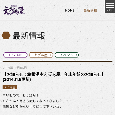
HOME
最新情報
MENU
HOME
最新情報
HOME
最新情報
最新情報
TOKYO-01
えゔぁ屋
イベント
2014年11月06日
【お知らせ：箱根湯本えゔぁ屋、年末年始のお知らせ】
(2014.11.6更新)
えゔぁ屋
早いもので、もう11月！
だんだんと寒さも厳しくなってきました・・・
風邪など引かないようにして下さいね♪