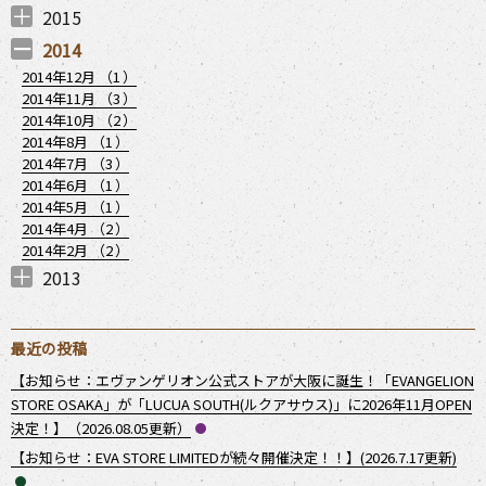
2016年12月 （
2016年11月 （
2016年10月 （
2016年8月 （
2016年7月 （
2016年6月 （
2016年5月 （
2016年3月 （
1
2
3
1
1
1
1
1
）
）
）
）
）
）
）
）
2015
2015年11月 （
2015年10月 （
2015年9月 （
2015年8月 （
2015年7月 （
2015年6月 （
2015年4月 （
2015年3月 （
1
1
1
2
2
1
1
1
）
）
）
）
）
）
）
）
2014
2014年12月 （
1
）
2014年11月 （
3
）
2014年10月 （
2
）
2014年8月 （
1
）
2014年7月 （
3
）
2014年6月 （
1
）
2014年5月 （
1
）
2014年4月 （
2
）
2014年2月 （
2
）
2013
2013年12月 （
2013年11月 （
2013年10月 （
2013年9月 （
2013年7月 （
2013年6月 （
3
5
2
2
1
4
）
）
）
）
）
）
最近の投稿
【お知らせ：エヴァンゲリオン公式ストアが大阪に誕生！「EVANGELION
STORE OSAKA」が「LUCUA SOUTH(ルクアサウス)」に2026年11月OPEN
決定！】（2026.08.05更新）
【お知らせ：EVA STORE LIMITEDが続々開催決定！！】(2026.7.17更新)