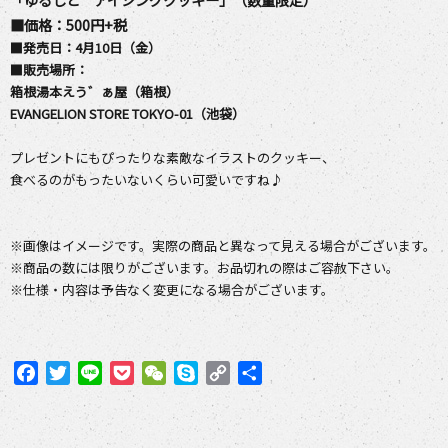
■価格：500円+税
■発売日：4月10日（金）
■販売場所：
箱根湯本えう゛ぁ屋（箱根）
EVANGELION STORE TOKYO-01
（池袋）
プレゼントにもぴったりな素敵なイラストのクッキー、
食べるのがもったいないくらい可愛いですね♪
※画像はイメージです。実際の商品と異なって見える場合がございます。
※商品の数には限りがございます。お品切れの際はご容赦下さい。
※仕様・内容は予告なく変更になる場合がございます。
F
T
L
P
W
S
C
共
a
w
i
o
e
k
o
有
c
i
n
c
C
y
p
e
t
e
k
h
p
y