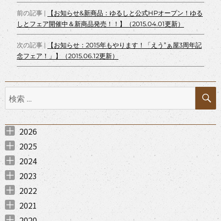
投
b
t
e
a
e
L
前の記事 |
【お知らせ&新商品：ゆるしと公式HPオープン！ゆる
o
e
t
t
i
しとフェア開催中＆新商品発売！！】（2015.04.01更新）
稿
o
r
n
ナ
k
k
次の記事 |
【お知らせ：2015年もやります！「えう”ぁ屋3周年記
念フェア！」】（2015.06.12更新）
ビ
ゲ
検
ー
索:
シ
ョ
2026
2026年8月 （
2026年7月 （
2026年6月 （
2026年5月 （
2026年3月 （
2026年2月 （
2026年1月 （
ン
1
1
1
1
3
2
1
）
）
）
）
）
）
）
2025
2025年12月 （
2025年11月 （
2025年10月 （
2025年9月 （
2025年7月 （
2025年6月 （
2025年5月 （
2025年4月 （
2025年3月 （
2025年1月 （
2
2
1
1
3
1
1
2
1
1
）
）
）
）
）
）
）
）
）
）
2024
2024年12月 （
2024年11月 （
2024年8月 （
2024年7月 （
2024年6月 （
2024年5月 （
2024年4月 （
2024年3月 （
2024年2月 （
2024年1月 （
1
1
1
2
1
1
1
1
3
2
）
）
）
）
）
）
）
）
）
）
2023
2023年12月 （
2023年11月 （
2023年9月 （
2023年8月 （
2023年7月 （
2023年6月 （
2023年4月 （
2023年1月 （
1
3
2
2
3
1
3
2
）
）
）
）
）
）
）
）
2022
2022年12月 （
2022年11月 （
2022年10月 （
2022年8月 （
2022年7月 （
2022年6月 （
2022年4月 （
2022年3月 （
2022年2月 （
2022年1月 （
3
2
4
4
3
1
3
2
1
2
）
）
）
）
）
）
）
）
）
）
2021
2021年12月 （
2021年11月 （
2021年10月 （
2021年9月 （
2021年7月 （
2021年6月 （
2021年5月 （
2021年4月 （
2021年3月 （
2021年1月 （
3
8
8
2
10
6
7
7
2
3
）
）
）
）
）
）
）
）
）
）
2020