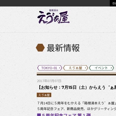
EV
最新情報
TOKYO-01
えゔぁ屋
イベント
2017年07月07日
【お知らせ：7月15日（土）からえう゛ぁ屋５
えゔぁ屋
７月14日に５周年をむかえる「箱根湯本えう゛ぁ屋
５周年記念フェア、新商品発売、ほかグリーティン
■５周年記念フェア 第１弾