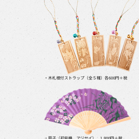
・木札根付ストラップ（全５種）各600円＋税
・扇子（初号機、アジサイ） 1,800円＋税