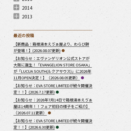
2015年11月 （
2015年10月 （
2015年9月 （
2015年8月 （
2015年7月 （
2015年6月 （
2015年4月 （
2015年3月 （
1
1
1
2
2
1
1
1
）
）
）
）
）
）
）
）
2014
2014年12月 （
2014年11月 （
2014年10月 （
2014年8月 （
2014年7月 （
2014年6月 （
2014年5月 （
2014年4月 （
2014年2月 （
1
3
1
1
2
2
1
3
2
）
）
）
）
）
）
）
）
）
2013
2013年12月 （
2013年11月 （
2013年10月 （
2013年9月 （
2013年7月 （
2013年6月 （
3
5
2
2
1
4
）
）
）
）
）
）
最近の投稿
【新商品：箱根湯本えゔぁ屋より、わらび餅
が登場！】(2026.08.07更新)
【お知らせ：エヴァンゲリオン公式ストアが
大阪に誕生！「EVANGELION STORE OSAKA」
が「LUCUA SOUTH(ルクアサウス)」に2026年
11月OPEN決定！】（2026.08.05更新）
【お知らせ：EVA STORE LIMITEDが続々開催決
定！！】(2026.7.17更新)
【お知らせ：2026年7月14日で箱根湯本えゔぁ
屋は14周年！！フェア初日の様子をご紹介】
（2026.07.11更新）
【お知らせ：EVA STORE LIMITEDが続々開催決
定！！】(2026.6.30更新)