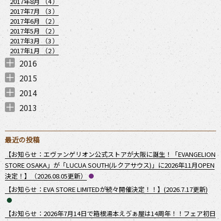
2017年8月 （
4
）
2017年7月 （
3
）
2017年6月 （
2
）
2017年5月 （
2
）
2017年3月 （
3
）
2017年1月 （
2
）
2016
2016年12月 （
2016年11月 （
2016年10月 （
2016年8月 （
2016年7月 （
2016年6月 （
2016年5月 （
2016年3月 （
1
2
3
1
1
1
1
1
）
）
）
）
）
）
）
）
2015
2015年11月 （
2015年10月 （
2015年9月 （
2015年8月 （
2015年7月 （
2015年6月 （
2015年4月 （
2015年3月 （
1
1
1
2
2
1
1
1
）
）
）
）
）
）
）
）
2014
2014年12月 （
2014年11月 （
2014年10月 （
2014年8月 （
2014年7月 （
2014年6月 （
2014年5月 （
2014年4月 （
2014年2月 （
1
3
1
1
2
2
1
3
2
）
）
）
）
）
）
）
）
）
2013
2013年12月 （
2013年11月 （
2013年10月 （
2013年9月 （
2013年7月 （
2013年6月 （
3
5
2
2
1
4
）
）
）
）
）
）
最近の投稿
【お知らせ：エヴァンゲリオン公式ストアが大阪に誕生！「EVANGELION
STORE OSAKA」が「LUCUA SOUTH(ルクアサウス)」に2026年11月OPEN
決定！】（2026.08.05更新）
【お知らせ：EVA STORE LIMITEDが続々開催決定！！】(2026.7.17更新)
【お知らせ：2026年7月14日で箱根湯本えゔぁ屋は14周年！！フェア初日