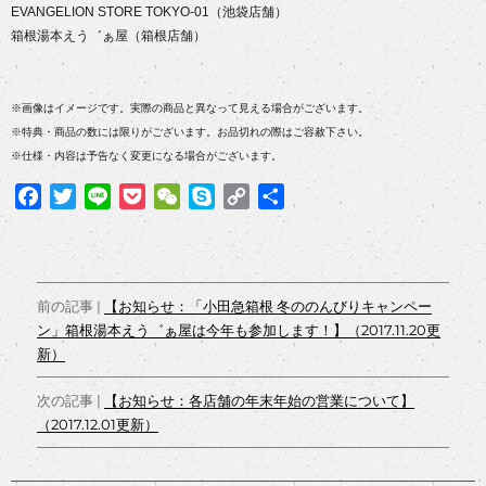
EVANGELION STORE TOKYO-01（池袋店舗）
箱根湯本えう゛ぁ屋（箱根店舗）
※画像はイメージです。実際の商品と異なって見える場合がございます。
※特典・商品の数には限りがございます。お品切れの際はご容赦下さい。
※仕様・内容は予告なく変更になる場合がございます。
F
T
L
P
W
S
C
共
a
w
i
o
e
k
o
有
c
i
n
c
C
y
p
e
t
e
k
h
p
y
投
b
t
e
a
e
L
前の記事 |
【お知らせ：「小田急箱根 冬ののんびりキャンペー
o
e
t
t
i
ン」箱根湯本えう゛ぁ屋は今年も参加します！】（2017.11.20更
稿
o
r
n
新）
ナ
k
k
次の記事 |
【お知らせ：各店舗の年末年始の営業について】
ビ
（2017.12.01更新）
ゲ
ー