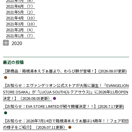
2021年7月 （
6
）
2021年6月 （
7
）
2021年5月 （
2
）
2021年4月 （
10
）
2021年3月 （
10
）
2021年2月 （
4
）
2021年1月 （
7
）
2020
2020年12月 （
2020年10月 （
2020年9月 （
2020年8月 （
2020年7月 （
2020年6月 （
2020年4月 （
3
1
4
1
1
14
1
）
）
）
）
）
）
）
最近の投稿
【新商品：箱根湯本えゔぁ屋より、わらび餅が登場！】(2026.08.07更新)
【お知らせ：エヴァンゲリオン公式ストアが大阪に誕生！「EVANGELION
STORE OSAKA」が「LUCUA SOUTH(ルクアサウス)」に2026年11月OPEN
決定！】（2026.08.05更新）
【お知らせ：EVA STORE LIMITEDが続々開催決定！！】(2026.7.17更新)
【お知らせ：2026年7月14日で箱根湯本えゔぁ屋は14周年！！フェア初日
の様子をご紹介】（2026.07.11更新）