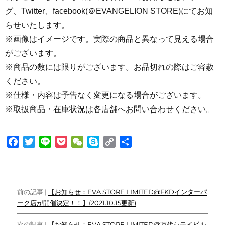
グ、Twitter、facebook(＠EVANGELION STORE)にてお知
らせいたします。
※画像はイメージです。実際の商品と異なって見える場合
がございます。
※商品の数には限りがございます。お品切れの際はご容赦
ください。
※仕様・内容は予告なく変更になる場合がございます。
※取扱商品・在庫状況は各店舗へお問い合わせください。
F
T
L
P
W
S
C
共
a
w
i
o
e
k
o
有
c
i
n
c
C
y
p
e
t
e
k
h
p
y
投
b
t
e
a
e
L
前の記事 |
【お知らせ：EVA STORE LIMITED@FKDインターパ
o
e
t
t
i
ーク店が開催決定！！】(2021.10.15更新)
稿
o
r
n
ナ
次の記事 |
【お知らせ：EVA STORE LIMITED@万代シテイビル