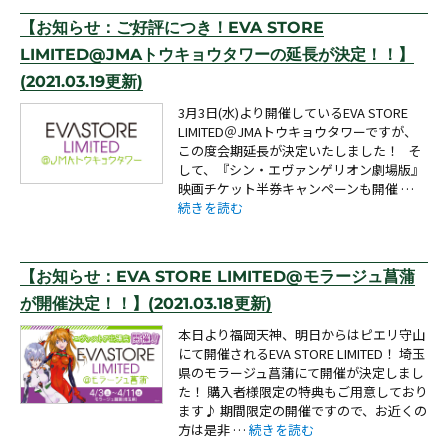
【お知らせ：ご好評につき！EVA STORE
LIMITED@JMAトウキョウタワーの延長が決定！！】
(2021.03.19更新)
3月3日(水)より開催しているEVA STORE
LIMITED＠JMAトウキョウタワーですが、
この度会期延長が決定いたしました！ そ
して、『シン・エヴァンゲリオン劇場版』
映画チケット半券キャンペーンも開催 …
“【お知らせ：ご好評につき！EVA STORE LIMI
続きを読む
【お知らせ：EVA STORE LIMITED@モラージュ菖蒲
が開催決定！！】(2021.03.18更新)
本日より福岡天神、明日からはピエリ守山
にて開催されるEVA STORE LIMITED！ 埼玉
県のモラージュ菖蒲にて開催が決定しまし
た！ 購入者様限定の特典もご用意しており
ます♪ 期間限定の開催ですので、お近くの
“【お知らせ：EVA STORE LIMI
方は是非 …
続きを読む