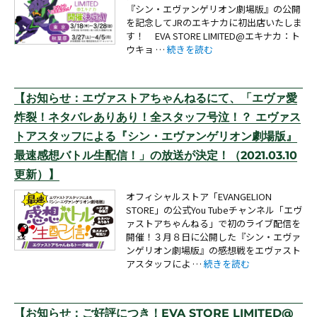
『シン・エヴァンゲリオン劇場版』の公開
を記念してJRのエキナカに初出店いたしま
す！ EVA STORE LIMITED@エキナカ：ト
“【お知らせ：EVA STORE LIMIT
ウキョ …
続きを読む
【お知らせ：エヴァストアちゃんねるにて、「エヴァ愛
炸裂！ネタバレありあり！全スタッフ号泣！？ エヴァス
トアスタッフによる『シン・エヴァンゲリオン劇場版』
最速感想バトル生配信！」の放送が決定！（2021.03.10
更新）】
オフィシャルストア「EVANGELION
STORE」の公式You Tubeチャンネル「エヴ
ァストアちゃんねる」で初のライブ配信を
開催！３月８日に公開した『シン・エヴァ
ンゲリオン劇場版』の感想戦をエヴァスト
“【お知らせ：エヴァストア
アスタッフによ …
続きを読む
【お知らせ：ご好評につき！EVA STORE LIMITED@