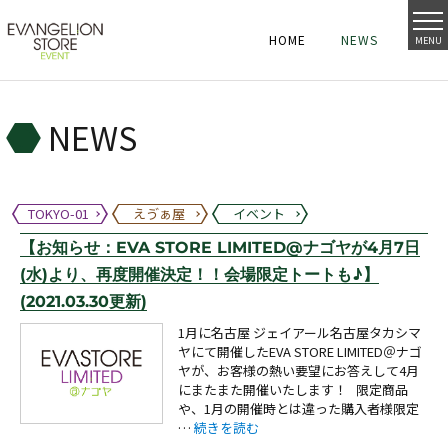
HOME
NEWS
MENU
HOME
NEWS
HOME
NEWS
NEWS
TOKYO-01
えゔぁ屋
イベント
【お知らせ：EVA STORE LIMITED@ナゴヤが4月7日
(水)より、再度開催決定！！会場限定トートも♪】
(2021.03.30更新)
1月に名古屋 ジェイアール名古屋タカシマ
ヤにて開催したEVA STORE LIMITED＠ナゴ
ヤが、お客様の熱い要望にお答えして4月
にまたまた開催いたします！ 限定商品
や、1月の開催時とは違った購入者様限定
“【お知らせ：EVA STORE LIMITED@ナ
…
続きを読む