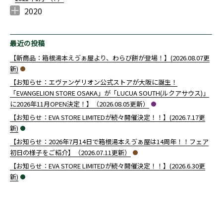
2020
2020年12月 （
2020年10月 （
2020年9月 （
2020年8月 （
2020年7月 （
2020年6月 （
2020年4月 （
3
1
4
1
1
14
1
）
）
）
）
）
）
）
最近の投稿
【新商品：箱根湯本えゔぁ屋より、わらび餅が登場！】(2026.08.07更
新)
【お知らせ：エヴァンゲリオン公式ストアが大阪に誕生！
「EVANGELION STORE OSAKA」が「LUCUA SOUTH(ルクアサウス)」
に2026年11月OPEN決定！】（2026.08.05更新）
【お知らせ：EVA STORE LIMITEDが続々開催決定！！】(2026.7.17更
新)
【お知らせ：2026年7月14日で箱根湯本えゔぁ屋は14周年！！フェア
初日の様子をご紹介】（2026.07.11更新）
【お知らせ：EVA STORE LIMITEDが続々開催決定！！】(2026.6.30更
新)