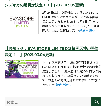
シズオカの延長が決定！！】(2021.03.05更新)
2月27日(土)より開催しているEVA STORE
LIMITED＠シズオカですが、この度会期延
長が決定いたしました！ 3月8日(月)まで
は静岡パルコ1Fにて、3月9日(火)からは静
“【お知らせ：ご好評に
岡パルコB1Fに移動し営 …
続きを読む
【お知らせ：EVA STORE LIMITED@福岡天神が開催
決定！！】(2021.03.04更新)
本日より東京タワー,金沢にて開催される
EVA STORE LIMITED！ 福岡 天神での開催が
決定しました！ 購入者様限定の特典もご用
意しております♪ 期間限定の開催ですの
で、お近くの方は是非お立ち寄りください
“【お知らせ：EVA STORE LIMITE
ませ！ …
続きを読む
検
検
索
索: