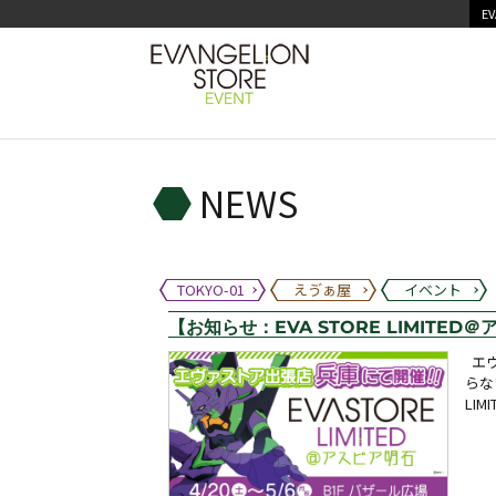
EV
NEWS
TOKYO-01
えゔぁ屋
イベント
【お知らせ：EVA STORE LIMITED＠
エヴ
らな
LIM