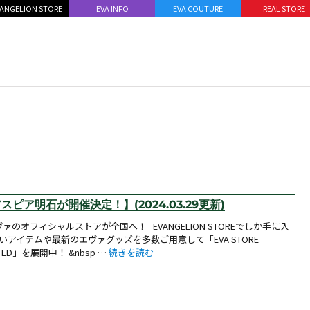
ANGELION STORE
EVA INFO
EVA COUTURE
REAL STORE
アスピア明石が開催決定！】(2024.03.29更新)
ァのオフィシャルストアが全国へ！ EVANGELION STOREでしか手に入
いアイテムや最新のエヴァグッズを多数ご用意して「EVA STORE
“【お知らせ：EVA STORE LIMITED＠アスピア明石が
ITED」を展開中！ &nbsp …
続きを読む