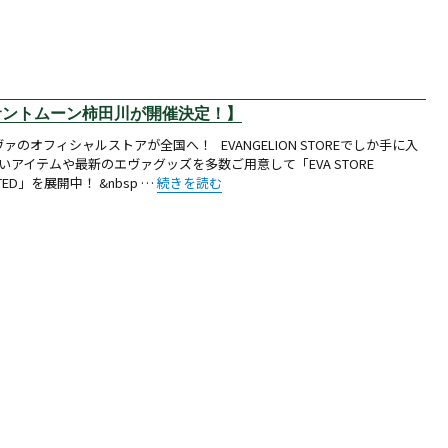
D＠サントムーン柿田川が開催決定！】
ァのオフィシャルストアが全国へ！ EVANGELION STOREでしか手に入
いアイテムや最新のエヴァグッズを多数ご用意して「EVA STORE
“【お知らせ：EVA STORE LIMITED＠サントム
ITED」を展開中！ &nbsp …
続きを読む