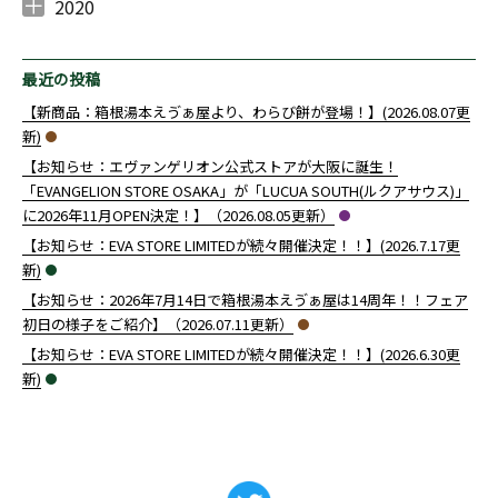
2021年12月 （
2021年11月 （
2021年10月 （
2021年9月 （
2021年8月 （
2021年7月 （
2021年6月 （
2021年5月 （
2021年4月 （
2021年3月 （
2021年2月 （
2021年1月 （
4
7
6
7
2
10
10
4
7
5
4
3
）
）
）
）
）
）
）
）
）
）
）
）
2020
2020年12月 （
2020年10月 （
2020年9月 （
2020年8月 （
2020年7月 （
2020年6月 （
2020年4月 （
3
1
4
1
1
14
1
）
）
）
）
）
）
）
最近の投稿
【新商品：箱根湯本えゔぁ屋より、わらび餅が登場！】(2026.08.07更
新)
【お知らせ：エヴァンゲリオン公式ストアが大阪に誕生！
「EVANGELION STORE OSAKA」が「LUCUA SOUTH(ルクアサウス)」
に2026年11月OPEN決定！】（2026.08.05更新）
【お知らせ：EVA STORE LIMITEDが続々開催決定！！】(2026.7.17更
新)
【お知らせ：2026年7月14日で箱根湯本えゔぁ屋は14周年！！フェア
初日の様子をご紹介】（2026.07.11更新）
【お知らせ：EVA STORE LIMITEDが続々開催決定！！】(2026.6.30更
新)