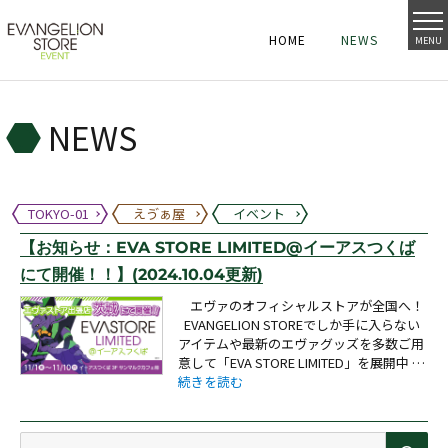
HOME
NEWS
MENU
HOME
NEWS
HOME
NEWS
NEWS
TOKYO-01
えゔぁ屋
イベント
【お知らせ：EVA STORE LIMITED@イーアスつくば
にて開催！！】(2024.10.04更新)
エヴァのオフィシャルストアが全国へ！
EVANGELION STOREでしか手に入らない
アイテムや最新のエヴァグッズを多数ご用
意して「EVA STORE LIMITED」を展開中 …
“【お知らせ：EVA STORE LIMITED@イーアス
続きを読む
検
検