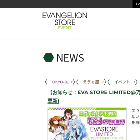
EV
NEWS
TOKYO-01
えゔぁ屋
イベント
【お知らせ：EVA STORE LIMITED
更新)
エヴ
ない
を展開