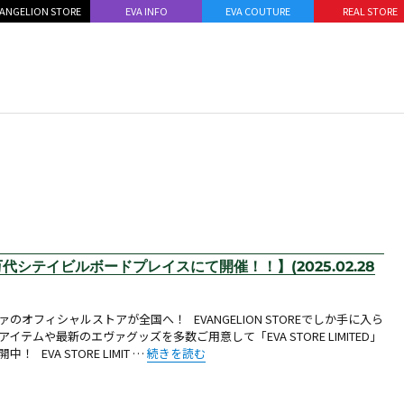
ANGELION STORE
EVA INFO
EVA COUTURE
REAL STORE
@万代シテイビルボードプレイスにて開催！！】(2025.02.28
ァのオフィシャルストアが全国へ！ EVANGELION STOREでしか手に入ら
アイテムや最新のエヴァグッズを多数ご用意して「EVA STORE LIMITED」
“【お知らせ：EVA STORE LIMITED@万代シテ
中！ EVA STORE LIMIT …
続きを読む