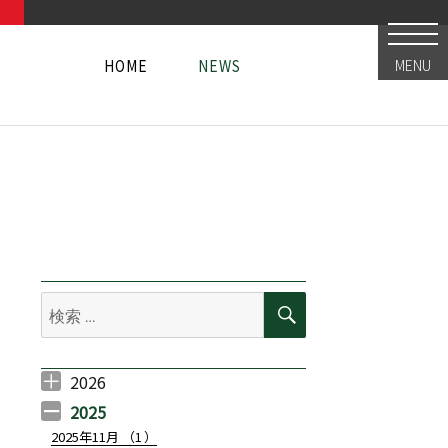
HOME
NEWS
MENU
HOME
NEWS
HOME
NEWS
検
検
索
索:
2026
イビルボードプレイスにて開催！！】(2025.02.28更新)” の
2026年7月 （
2026年6月 （
2026年5月 （
2026年3月 （
2026年2月 （
1
4
1
1
2
）
）
）
）
）
2025
2025年11月 （
1
）