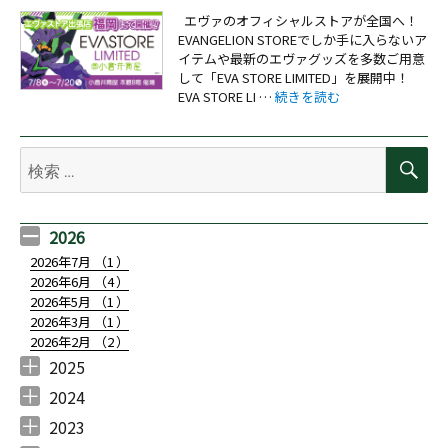
エヴァのオフィシャルストアが全国へ！
EVANGELION STOREでしか手に入らないア
イテムや最新のエヴァグッズを多数ご用意
して「EVA STORE LIMITED」を展開中！
“【お知らせ：EVA STORE LI
EVA STORE LI …
続きを読む
検
検
索
索:
2026
2026年7月 （
1
）
2026年6月 （
4
）
2026年5月 （
1
）
2026年3月 （
1
）
2026年2月 （
2
）
2025
2025年11月 （
2025年10月 （
2025年9月 （
2025年7月 （
2025年6月 （
2025年5月 （
2025年4月 （
2025年3月 （
2025年2月 （
2025年1月 （
3
1
2
3
4
3
1
1
1
1
）
）
）
）
）
）
）
）
）
）
2024
2024年12月 （
2024年11月 （
2024年10月 （
2024年7月 （
2024年6月 （
2024年5月 （
2024年4月 （
2024年3月 （
2024年2月 （
2024年1月 （
1
3
3
1
2
2
1
1
2
1
）
）
）
）
）
）
）
）
）
）
2023