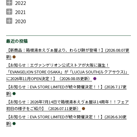
2023年10月 （
2023年8月 （
2023年7月 （
2023年6月 （
2023年5月 （
2023年4月 （
2023年3月 （
2023年2月 （
2023年1月 （
1
1
1
1
2
2
3
2
1
）
）
）
）
）
）
）
）
）
2022
2022年12月 （
2022年11月 （
2022年10月 （
2022年9月 （
2022年8月 （
2022年7月 （
2022年6月 （
2022年5月 （
2022年4月 （
2022年3月 （
2022年2月 （
2022年1月 （
1
2
2
3
1
3
4
4
2
1
2
2
）
）
）
）
）
）
）
）
）
）
）
）
2021
2021年12月 （
2021年11月 （
2021年10月 （
2021年9月 （
2021年8月 （
2021年7月 （
2021年6月 （
2021年5月 （
2021年4月 （
2021年3月 （
2021年2月 （
2021年1月 （
4
7
6
7
2
10
10
4
7
5
4
3
）
）
）
）
）
）
）
）
）
）
）
）
2020
2020年12月 （
2020年10月 （
2020年9月 （
2020年8月 （
2020年7月 （
2020年6月 （
2020年4月 （
3
1
4
1
1
14
1
）
）
）
）
）
）
）
最近の投稿
【新商品：箱根湯本えゔぁ屋より、わらび餅が登場！】(2026.08.07更
新)
【お知らせ：エヴァンゲリオン公式ストアが大阪に誕生！
「EVANGELION STORE OSAKA」が「LUCUA SOUTH(ルクアサウス)」
に2026年11月OPEN決定！】（2026.08.05更新）
【お知らせ：EVA STORE LIMITEDが続々開催決定！！】(2026.7.17更
新)
【お知らせ：2026年7月14日で箱根湯本えゔぁ屋は14周年！！フェア
初日の様子をご紹介】（2026.07.11更新）
【お知らせ：EVA STORE LIMITEDが続々開催決定！！】(2026.6.30更
新)