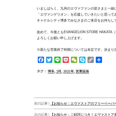
いましばらく、九州のエヴァファンの皆さまと一緒
「エヴァンゲリオン」を応援していきたいと思って
キャナルシティ博多でみなさまのご来店をお待ちし
改めて、今後ともEVANGELION STORE HAKAT
よろしくお願い申し上げます。
※新たな営業終了時期については未定です。決まり
F
T
L
P
W
S
C
共
a
w
i
o
e
k
o
有
タグ：
博多
,
2月
,
2021年
,
営業延長
c
i
n
c
C
y
p
e
t
e
k
h
p
y
b
t
e
a
e
L
o
e
t
t
i
o
r
n
投
k
k
前の記事 |
【お知らせ：エヴァストアのフリーペーパー『RE
稿
次の記事 |
【お知らせ：ご好評につき！エヴァストア各