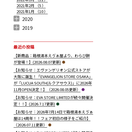
2021年2月 （
5
）
2021年1月 （
10
）
2020
2020年12月 （
2020年11月 （
2020年10月 （
2020年9月 （
2020年8月 （
2020年7月 （
2020年6月 （
2020年5月 （
2020年4月 （
2020年3月 （
2020年2月 （
2020年1月 （
10
11
10
6
11
5
6
5
4
12
9
14
）
）
）
）
）
）
）
）
）
）
）
）
2019
2019年12月 （
2019年11月 （
2019年10月 （
2019年9月 （
2019年8月 （
2019年7月 （
2019年6月 （
2019年5月 （
2019年4月 （
2
6
7
7
3
1
7
5
4
）
）
）
）
）
）
）
）
）
最近の投稿
【新商品：箱根湯本えゔぁ屋より、わらび餅
が登場！】(2026.08.07更新)
【お知らせ：エヴァンゲリオン公式ストアが
大阪に誕生！「EVANGELION STORE OSAKA」
が「LUCUA SOUTH(ルクアサウス)」に2026年
11月OPEN決定！】（2026.08.05更新）
【お知らせ：EVA STORE LIMITEDが続々開催決
定！！】(2026.7.17更新)
【お知らせ：2026年7月14日で箱根湯本えゔぁ
屋は14周年！！フェア初日の様子をご紹介】
（2026.07.11更新）