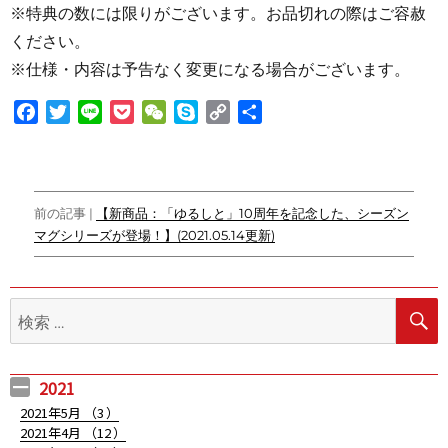
※特典の数には限りがございます。お品切れの際はご容赦
ください。
※仕様・内容は予告なく変更になる場合がございます。
F
T
L
P
W
S
C
共
a
w
i
o
e
k
o
有
c
i
n
c
C
y
p
e
t
e
k
h
p
y
投
b
t
e
a
e
L
前の記事 |
【新商品：「ゆるしと」10周年を記念した、シーズン
o
e
t
t
i
マグシリーズが登場！】(2021.05.14更新)
稿
o
r
n
ナ
k
k
検
ビ
索:
ゲ
ー
2021
シ
2021年5月 （
3
）
2021年4月 （
12
）
ョ