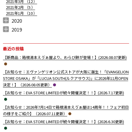
2021年3月 （
12
）
2021年2月 （
5
）
ン
2021年1月 （
10
）
2020
2020年12月 （
2020年11月 （
2020年10月 （
2020年9月 （
2020年8月 （
2020年7月 （
2020年6月 （
2020年5月 （
2020年4月 （
2020年3月 （
2020年2月 （
2020年1月 （
10
11
10
6
11
5
6
5
4
12
9
14
）
）
）
）
）
）
）
）
）
）
）
）
2019
2019年12月 （
2019年11月 （
2019年10月 （
2019年9月 （
2019年8月 （
2019年7月 （
2019年6月 （
2019年5月 （
2019年4月 （
2
6
7
7
3
1
7
5
4
）
）
）
）
）
）
）
）
）
最近の投稿
【新商品：箱根湯本えゔぁ屋より、わらび餅が登場！】(2026.08.07更新)
【お知らせ：エヴァンゲリオン公式ストアが大阪に誕生！「EVANGELION
STORE OSAKA」が「LUCUA SOUTH(ルクアサウス)」に2026年11月OPEN
決定！】（2026.08.05更新）
【お知らせ：EVA STORE LIMITEDが続々開催決定！！】(2026.7.17更新)
【お知らせ：2026年7月14日で箱根湯本えゔぁ屋は14周年！！フェア初日
の様子をご紹介】（2026.07.11更新）
【お知らせ：EVA STORE LIMITEDが続々開催決定！！】(2026.6.30更新)