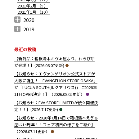
2021年2月 （
5
）
2021年1月 （
10
）
2020
2020年12月 （
2020年11月 （
2020年10月 （
2020年9月 （
2020年8月 （
2020年7月 （
2020年6月 （
2020年5月 （
2020年4月 （
2020年3月 （
2020年2月 （
2020年1月 （
10
11
10
6
11
5
6
5
4
12
9
14
）
）
）
）
）
）
）
）
）
）
）
）
2019
2019年12月 （
2019年11月 （
2019年10月 （
2019年9月 （
2019年8月 （
2019年7月 （
2019年6月 （
2019年5月 （
2019年4月 （
2
6
7
7
3
1
7
5
4
）
）
）
）
）
）
）
）
）
最近の投稿
【新商品：箱根湯本えゔぁ屋より、わらび餅
が登場！】(2026.08.07更新)
【お知らせ：エヴァンゲリオン公式ストアが
大阪に誕生！「EVANGELION STORE OSAKA」
が「LUCUA SOUTH(ルクアサウス)」に2026年
11月OPEN決定！】（2026.08.05更新）
【お知らせ：EVA STORE LIMITEDが続々開催決
定！！】(2026.7.17更新)
【お知らせ：2026年7月14日で箱根湯本えゔぁ
屋は14周年！！フェア初日の様子をご紹介】
（2026.07.11更新）