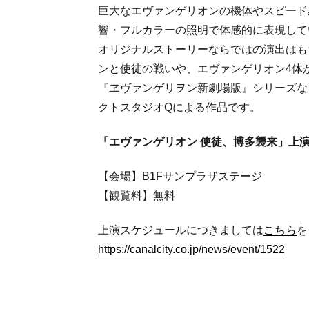
巨大なエヴァンゲリオンの機体やスピード
響・フルカラーの照明で体感的に表現して
オリジナルストーリーならではの演出はも
ンと使徒の戦いや、エヴァンゲリオン4体
『ヱヴァンゲリヲン新劇場版』シリーズな
クトスタジオQによる作品です。
「エヴァンゲリオン 使徒、博多襲来」上
【会場】B1Fサンプラザステージ
【観覧料】無料
上演スケジュールにつきましては
こちら
を
https://canalcity.co.jp/news/event/1522