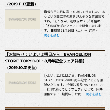
（2019.11.13更新）
箱根も日に日に寒さを増してきました。 あ
っという間に年の瀬を迎えそうな雰囲気で
すね。 そんな中、箱根湯本えう”ぁ屋は、
「冬のぽかぽかフェア」を開催いたしま
す。 ■期間 11月16日（土）～ 店内 …
“【おしらせ：「冬のぽかぽかフェア」開催！】（20
続きを読む
【お知らせ：いよいよ明日から！EVANGELION
STORE TOKYO-01・8周年記念フェア詳細】
（2019.10.31更新)
いよいよ11月1日から、EVANGELION
STORE TOKYO-01は8周年記念フェアを開
催いたします。 今年は博多EVA STOREでも
「8周年おめでとうフェア」として、同時
“【お知らせ：いよい
開催です！ 期間中、お買 …
続きを読む