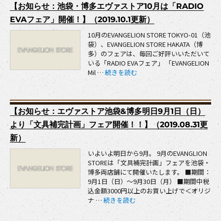
【お知らせ：池袋・博多エヴァストア10月は「RADIO
EVAフェア」開催！】（2019.10.1更新）
10月のEVANGELION STORE TOKYO-01（池
袋）、EVANGELION STORE HAKATA（博
多）のフェアは、毎回ご好評いいただいて
いる「RADIO EVAフェア」 「EVANGELION
“【お知らせ：池袋・博多エヴァストア10月は
Mil …
続きを読む
【お知らせ：エヴァストア池袋&博多明日9月1日（日）
より「文具補完計画」フェア開催！！】（2019.08.31更
新）
いよいよ明日から9月。 9月のEVANGLION
STOREは「文具補完計画」フェアを池袋・
博多両店舗にて開催いたします。 ■期間：
9月1日（日）～9月30日（月） ■期間中税
込金額3000円以上のお買い上げで＜オリジ
“【お知らせ：エヴァストア池袋&博多明日9
ナ …
続きを読む