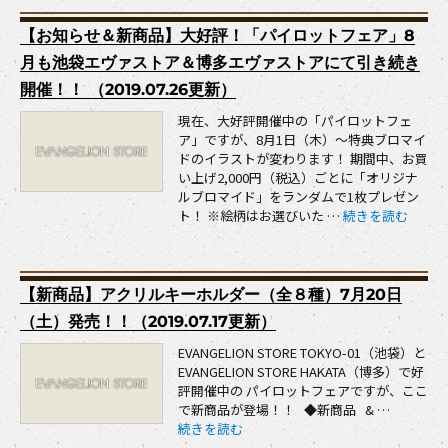
【お知らせ＆新商品】大好評！「パイロットフェア」8
月も池袋エヴァストア＆博多エヴァストアにて引き続き
開催！！ （2019.07.26更新）
現在、大好評開催中の「パイロットフェ
ア」ですが、8月1日（木）～特典ブロマイ
ドのイラストが変わります！ 期間中、お買
い上げ2,000円（税込）ごとに「オリジナ
ルブロマイド」をランダムで1枚プレゼン
“【お知らせ＆新商
ト！ ※絵柄はお選びいた …
続きを読む
【新商品】アクリルキーホルダー（全８種）7月20日
（土）発売！！（2019.07.17更新）
EVANGELION STORE TOKYO-01（池袋）と
EVANGELION STORE HAKATA（博多）で好
評開催中の パイロットフェアですが、ここ
で新商品が登場！！ ◆新商品 & …
“【新商品】アクリルキーホルダー（全８種）7月20
続きを読む