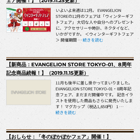
ェア開催！】（2019.11.25更新）
いよいよ来週は12月。 EVANGELION
STOREの12月のフェアは「ウィンターギフ
トフェア」 大切な人や自分へのプレゼント
に、アクセサリーや時計、ネクタイなど、
いかがですか。 ＜ウィンターギフトフェア
“【フェア情報：池袋・博多・新宿
＞ 開催期間 …
続きを読む
【新商品：EVANGELION STORE TOKYO-01、8周年
記念商品続報！】（2019.11.15更新）
11月も後半に差し掛かってまいりました。
EVANGELION STORE TOKYO-01・8周年記
念フェア、まだまだ開催中です。 記念イラ
ストを使用した商品もさらに発売いたしま
す！ マグカップ（税込1,650円） 1 …
“【新商品：EVANGELION STORE TOKYO-0
続きを読む
【おしらせ：「冬のぽかぽかフェア」開催！】