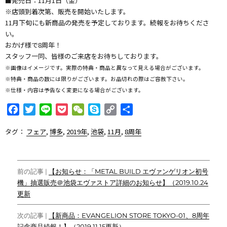
■発売日：11月1日（金）
※店頭到着次第、販売を開始いたします。
11月下旬にも新商品の発売を予定しております。続報をお待ちくださ
い。
おかげ様で8周年！
スタッフ一同、皆様のご来店をお待ちしております。
※画像はイメージです。実際の特典・商品と異なって見える場合がございます。
※特典・商品の数には限りがございます。お品切れの際はご容赦下さい。
※仕様・内容は予告なく変更になる場合がございます。
F
T
L
P
W
S
C
共
a
w
i
o
e
k
o
有
タグ：
フェア
,
博多
,
2019年
,
池袋
,
11月
,
8周年
c
i
n
c
C
y
p
e
t
e
k
h
p
y
b
t
e
a
e
L
投
o
e
t
t
i
前の記事 |
【お知らせ：「METAL BUILD エヴァンゲリオン初号
o
r
n
機」抽選販売＠池袋エヴァストア詳細のお知らせ】（2019.10.24
稿
k
k
更新
ナ
次の記事 |
【新商品：EVANGELION STORE TOKYO-01、8周年
ビ
記念商品続報！】（2019.11.15更新）