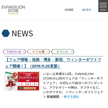
HOME
NEWS
MENU
HOME
NEWS
HOME
NEWS
NEWS
TOKYO-01
えゔぁ屋
イベント
【フェア情報：池袋・博多・新宿、ウィンターギフトフ
ェア開催！】（2019.11.25更新）
いよいよ来週は12月。 EVANGELION
STOREの12月のフェアは「ウィンターギフ
トフェア」 大切な人や自分へのプレゼント
に、アクセサリーや時計、ネクタイなど、
いかがですか。 ＜ウィンターギフトフェア
“【フェア情報：池袋・博多・新宿
＞ 開催期間 …
続きを読む