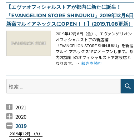
【エヴァオフィシャルストアが都内に新たに誕生！
「EVANGELION STORE SHINJUKU」2019年12月6日
新宿マルイアネックスにOPEN！！】(2019.11.08更新）
2019年12月6日（金）、エヴァンゲリオン
オフィシャルストアの新店舗
「EVANGELION STORE SHINJUKU」を新宿
マルイ アネックス1Fにオープンします。都
内2店舗目のオフィシャルストア常設店と
“【エヴァオフィシャルストアが都内に新
なります。 …
続きを読む
検
検
索
索:
2021
2021年4月 （
2021年3月 （
2021年2月 （
2021年1月 （
6
12
4
9
）
）
）
）
2020
2020年12月 （
2020年11月 （
2020年10月 （
2020年9月 （
2020年8月 （
2020年7月 （
2020年6月 （
2020年5月 （
2020年4月 （
2020年3月 （
2020年2月 （
2020年1月 （
10
12
10
6
10
5
6
4
4
14
9
14
）
）
）
）
）
）
）
）
）
）
）
）
2019
2019年12月 （
9
）
2019年11月 （
2
）