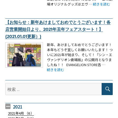
“【お知らせ・新
場オリジナルグッズはエヴ …
続きを読む
【お知らせ：新年あけましておめでとうございます！各
店営業開始日より、2021年丑年フェアスタート！】
(2021.01.01更新）)
新年、あけましておめでとうございます！
本年もどうぞ宜しくお願いいたします！ つ
いに2021年が始まり、そして！『シン・エ
ヴァンゲリオン劇場版』の公開月となりま
したね！！ EVANGELION STORE各 …
“【お知らせ：新年あけましておめでとうございます
続きを読む
検
検
索
索:
2021
2021年4月 （
6
）