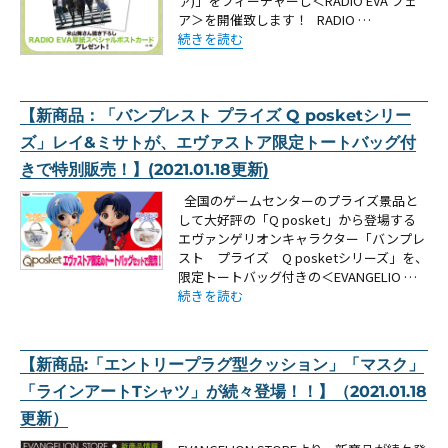
ァ)」をフィーチャーし＜RADIO EVA フェ
ア＞を開催致します！ RADIO …
“【お知らせ：エヴァストア各店（池袋・新宿・大阪・
続きを読む
【新商品：「バンプレスト プライズ Q posketシリー
ズ」レイ&ミサトが、エヴァストア限定トートバッグ付
きで特別販売！】(2021.01.18更新)
全国のゲームセンターのプライズ景品と
して大好評の「Q posket」から登場する
エヴァンゲリオンキャラクター「バンプレ
スト プライズ Q posketシリーズ」を、
限定トートバッグ付きの＜EVANGELIO …
“【新商品：「バンプレスト プライズ Q posk
続きを読む
【新商品:「エントリープラグ型クッション」「マスク」
「ラインアートTシャツ」が続々登場！！】（2021.01.18
更新）