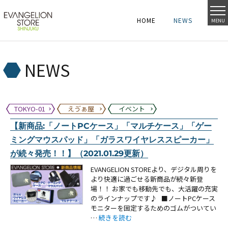
HOME
NEWS
MENU
HOME
NEWS
HOME
NEWS
NEWS
TOKYO-01
えゔぁ屋
イベント
【新商品:「ノートPCケース」「マルチケース」「ゲー
ミングマウスパッド」「ガラスワイヤレススピーカー」
が続々発売！！】（2021.01.29更新）
EVANGELION STOREより、デジタル周りを
より快適に過ごせる新商品が続々新登
場！！ お家でも移動先でも、大活躍の充実
のラインナップです♪ ■ノートPCケース
モニターを固定するためのゴムがついてい
“【新商品:「ノートPCケース」「マルチケー
…
続きを読む