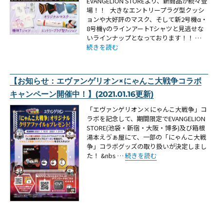
EVANGELION STOREより、新商品が続々登
場！！ 大きなエントリープラグ型クッシ
ョンや大好評のマスク、そして新2号機α・
8号機γのラインアートTシャツと見逃せな
いラインナップとなっております！！ …
“【新商品:「エントリープラグ型クッション」「マ
続きを読む
【お知らせ：エヴァンゲリオン×にゃんこ大戦争コラボ
キャンペーン開催中！】(2021.01.16更新)
「エヴァンゲリオン×にゃんこ大戦争」コ
ラボを記念して、期間限定でEVANGELION
STORE(池袋・新宿・大阪・博多)及び箱根
湯本えゔぁ屋にて、一部の「にゃんこ大戦
争」コラボグッズの取り扱いが決定しまし
“【お知らせ：エヴァンゲリオン×に
た！ &nbs …
続きを読む