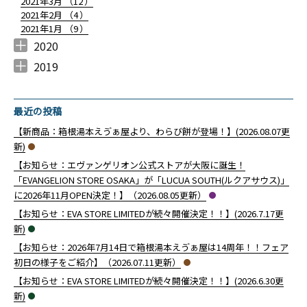
2021年3月 （
12
）
2021年2月 （
4
）
2021年1月 （
9
）
2020
2020年12月 （
2020年11月 （
2020年10月 （
2020年9月 （
2020年8月 （
2020年7月 （
2020年6月 （
2020年5月 （
2020年4月 （
2020年3月 （
2020年2月 （
2020年1月 （
10
12
10
6
10
5
6
4
4
14
9
14
）
）
）
）
）
）
）
）
）
）
）
）
2019
2019年12月 （
2019年11月 （
9
2
）
）
最近の投稿
【新商品：箱根湯本えゔぁ屋より、わらび餅が登場！】(2026.08.07更
新)
【お知らせ：エヴァンゲリオン公式ストアが大阪に誕生！
「EVANGELION STORE OSAKA」が「LUCUA SOUTH(ルクアサウス)」
に2026年11月OPEN決定！】（2026.08.05更新）
【お知らせ：EVA STORE LIMITEDが続々開催決定！！】(2026.7.17更
新)
【お知らせ：2026年7月14日で箱根湯本えゔぁ屋は14周年！！フェア
初日の様子をご紹介】（2026.07.11更新）
【お知らせ：EVA STORE LIMITEDが続々開催決定！！】(2026.6.30更
新)