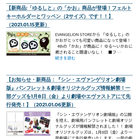
【新商品:「ゆるしと」の「かお」商品が登場！フェルト
キーホルダーとワッペン（2サイズ）です！！】
（2021.01.15更新）
EVANGELION STOREから 「ゆるしと」の
かおがとっても可愛い商品になって登場！
4thの「かお」が商品に！ ゆる〜いかおに
癒されること間違いなし！ ■フ …
“【新商品:「ゆるしと」の「かお」商品が登場！
続きを読む
【お知らせ・新商品：『シン・エヴァンゲリオン劇場
版』パンフレット＆劇場オリジナルグッズ情報解禁！一
部グッズを1月8日（金）より劇場やエヴァストアにて先
行発売！】（2021.01.06更新）
『シン・エヴァンゲリオン劇場版』の公開
を控え、劇場用パンフレットと劇場オリジ
ナルグッズが情報解禁されました！！ 劇場
オリジナルグッズは、1月8日（金）より一
部劇場にて先行発売いたします。 一部の劇