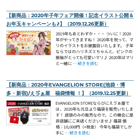
【新商品：2020年子年フェア開催！記念イラスト公開＆
お年玉キャンペーンも♪】（2019.12.26更新）
2019年もあとわずか・・・ ついに！2020
年がやってきますね！ 2020年を祝って、マ
リのイラストをお披露目いたします。 子年
ならではのハリネズミちゃんと、ピンクの
振袖がとっても可愛いマリ♪ 2020年はマリ
“【新商品：2020年子年フェア開催
と一緒に …
続きを読む
【新商品：2020年EVANGELION STORE(池袋・博
多・新宿)/えゔぁ屋 福袋情報 ！】（2019.12.25更新）
EVANGELION STOREならびにえゔぁ屋で
は、2020年も元旦より福袋を販売いたしま
す！ 店頭のみの販売なので、この機会に是
非店舗にご来店くださいませ♪ 福袋 価
格：10,000円（+税金） 今年も福袋でしか
“【新商品：2020年EVANGELION ST
手に …
続きを読む