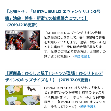
【お知らせ：「METAL BUILD エヴァンゲリオン2号
機」池袋・博多・新宿での抽選販売について】
（2019.12.18更新）
「METAL BUILD エヴァンゲリオン2号機」
抽選販売につきまして、受付時間等の詳細
をお知らせいたします。 池袋・博多・新宿
ともに実施日・受付開始時間が異なりま
す。 抽選会ご参加希望の方は、お間違いの
“【お知らせ：「METAL 
無いようにお願い …
続きを読む
【新商品：ゆるしと親子Tシャツが登場！ゆるリトルデ
ザインのキッズサイズも！】（2019.12.09更新）
EVANGELION STORE オリジナル「ゆるし
と」新作Tシャツが登場！ 待望のキッズサ
イズ展開に加え、「ゆるリトル」を初お披
露目！ 【EVANGELION STORE オフィシャ
“【新商品：ゆるしと親
ル ゆるしとTシャツ( …
続きを読む