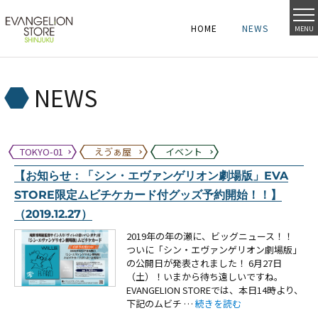
HOME
NEWS
MENU
HOME
NEWS
HOME
NEWS
NEWS
TOKYO-01
えゔぁ屋
イベント
【お知らせ：「シン・エヴァンゲリオン劇場版」EVA
STORE限定ムビチケカード付グッズ予約開始！！】
（2019.12.27）
2019年の年の瀬に、ビッグニュース！！
ついに「シン・エヴァンゲリオン劇場版」
の公開日が発表されました！ 6月27日
（土）！いまから待ち遠しいですね。
EVANGELION STOREでは、本日14時より、
“【お知らせ：「シン・エヴァンゲ
下記のムビチ …
続きを読む