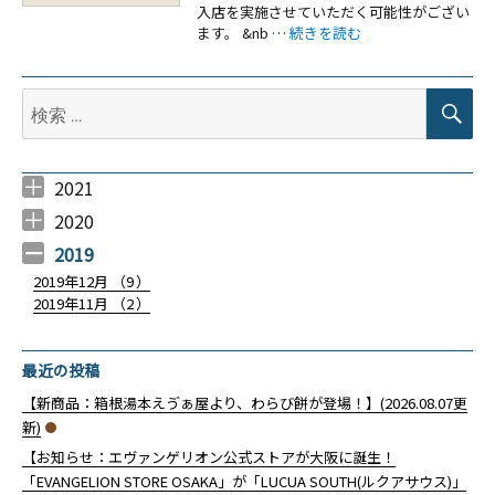
入店を実施させていただく可能性がござい
“【お知らせ：新宿／EVANGELIO
ます。 &nb …
続きを読む
検
検
索
索:
2021
2021年4月 （
2021年3月 （
2021年2月 （
2021年1月 （
6
12
4
9
）
）
）
）
2020
2020年12月 （
2020年11月 （
2020年10月 （
2020年9月 （
2020年8月 （
2020年7月 （
2020年6月 （
2020年5月 （
2020年4月 （
2020年3月 （
2020年2月 （
2020年1月 （
10
12
10
6
10
5
6
4
4
14
9
14
）
）
）
）
）
）
）
）
）
）
）
）
2019
2019年12月 （
9
）
2019年11月 （
2
）
最近の投稿
【新商品：箱根湯本えゔぁ屋より、わらび餅が登場！】(2026.08.07更
新)
【お知らせ：エヴァンゲリオン公式ストアが大阪に誕生！
「EVANGELION STORE OSAKA」が「LUCUA SOUTH(ルクアサウス)」