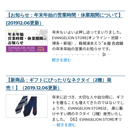
【お知らせ：年末年始の営業時間・休業期間について】
(201912.06更新）
年末もいよいよ押し迫ってまいりました。
EVANGELION STORE(オンライン・池袋・
博多・新宿）、箱根湯本えう”ぁ屋 各店舗
の年末年始の営業のお知らせです。
‐-‐-‐-‐-‐-‐-‐-‐-‐- 【E …
“【お知らせ：年末年始の営業時間・休業期間について
続きを読む
【新商品：ギフトにぴったりなネクタイ（2種）発
売！】（2019.12.06更新）
年末に近づき、大切な人や自分用に、ギフ
トを贈ることも増えてきたのではないでし
ょうか。 EVANGELION STOREは、 身に着
けやすい柄のネクタイ（2種）発売いたし
ました。 【右】EVANGELION STOREオリ
“【新商品：ギフトにぴったりなネクタイ（2種）
…
続きを読む