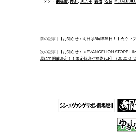
タグ：
抽選会
,
博多
,
2019年
,
新宿
,
池袋
,
METALBUIL
c
i
n
c
C
y
p
e
t
e
k
h
p
y
b
t
e
a
e
L
o
e
t
t
i
o
r
n
投
k
k
前の記事 |
【お知らせ：明日は8周年当日！手ぬぐいプレ
稿
次の記事 |
【お知らせ：＜EVANGELION STOR
ナ
屋にて開催決定！！限定特典や福袋も♪】（2020.01.2
ビ
ゲ
ー
シ
ョ
ン