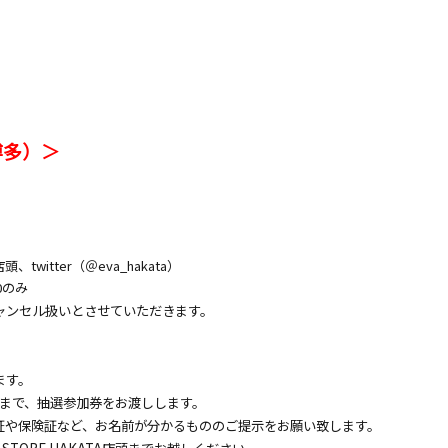
（博多）＞
、twitter（＠eva_hakata）
00のみ
ャンセル扱いとさせていただきます。
ます。
枚まで、抽選参加券をお渡しします。
証や保険証など、お名前が分かるもののご提示をお願い致します。