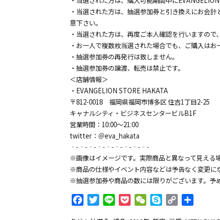
・当選された方は、購入可能期間中にEVANGELION 
・当選された方は、抽選参加券と引き換えにお会計
意下さい。
・当選された方は、再度ご本人確認を行いますので
・お一人で複数枚当選された場合でも、ご購入はお
・抽選参加券の再発行は致しません。
・抽選参加券の譲渡、転売は禁止です。
＜店舗情報＞
・EVANGELION STORE HAKATA
〒812-0018 福岡県福岡市博多区 住吉1丁目2-25
キャナルシティ・ビジネスセンタービルB1F
営業時間：10:00～21:00
twitter：＠eva_hakata
‐-‐-‐-‐-‐-‐-‐-‐-‐-
※画像はイメージです。実際商品と異なって見える
※商品の仕様やイベント内容などは予告なく変更に
※抽選参加券や商品の数には限りがございます。予
F
T
L
P
W
S
C
共
a
w
i
o
e
k
o
有