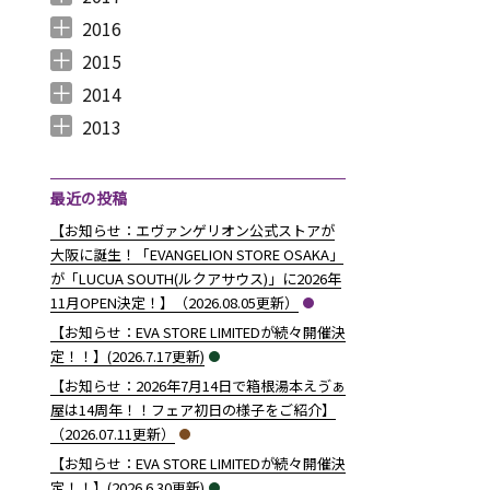
2017年12月 （
2017年11月 （
2017年10月 （
2017年9月 （
2017年8月 （
2017年7月 （
2017年6月 （
2017年5月 （
2017年4月 （
2017年3月 （
2017年2月 （
2017年1月 （
4
3
4
2
4
2
5
6
3
5
8
5
）
）
）
）
）
）
）
）
）
）
）
）
2016
2016年12月 （
2016年11月 （
2016年10月 （
2016年9月 （
2016年8月 （
2016年7月 （
2016年6月 （
2016年5月 （
2016年4月 （
2016年3月 （
2016年2月 （
2016年1月 （
7
6
9
6
5
5
6
7
5
10
6
7
）
）
）
）
）
）
）
）
）
）
）
）
2015
2015年12月 （
2015年11月 （
2015年10月 （
2015年9月 （
2015年8月 （
2015年7月 （
2015年6月 （
2015年5月 （
2015年4月 （
2015年3月 （
2015年2月 （
2015年1月 （
5
6
4
5
4
7
5
8
1
11
10
8
）
）
）
）
）
）
）
）
）
）
）
）
2014
2014年12月 （
2014年11月 （
2014年10月 （
2014年9月 （
2014年8月 （
2014年7月 （
2014年6月 （
2014年5月 （
2014年4月 （
2014年3月 （
2014年2月 （
2014年1月 （
4
2
1
1
6
5
5
10
8
10
7
14
）
）
）
）
）
）
）
）
）
）
）
）
2013
2013年12月 （
2013年11月 （
2013年10月 （
2013年9月 （
2013年8月 （
2013年7月 （
2013年6月 （
6
10
4
6
14
13
8
）
）
）
）
）
）
）
最近の投稿
【お知らせ：エヴァンゲリオン公式ストアが
大阪に誕生！「EVANGELION STORE OSAKA」
が「LUCUA SOUTH(ルクアサウス)」に2026年
11月OPEN決定！】（2026.08.05更新）
【お知らせ：EVA STORE LIMITEDが続々開催決
定！！】(2026.7.17更新)
【お知らせ：2026年7月14日で箱根湯本えゔぁ
屋は14周年！！フェア初日の様子をご紹介】
（2026.07.11更新）
【お知らせ：EVA STORE LIMITEDが続々開催決
定！！】(2026.6.30更新)