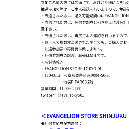
参加ご希望の方には店頭にて、おひとり様につき1
抽選参加の際は、ご本人確認を行いますので、免許
・当選された方は、購入可能期間中にEVANGELION 
・当選された方は、抽選参加券と引き換えにお会計
意下さい。
・当選された方は、再度ご本人確認を行いますので
・お一人で複数枚当選された場合でも、ご購入はお
・抽選参加券の再発行は致しません。
・抽選参加券の譲渡、転売は禁止です。
＜店舗情報＞
・EVANGELION STORE TOKYO-01
〒170-0013 東京都豊島区東池袋1-50-35
池袋P’PARCO2階
営業時間：11:00～21:00
twitter：@eva_tokyo01
‐-‐-‐-‐-‐-‐-‐-‐-‐-
＜EVANGELION STORE SHINJU
◆抽選参加券配布時間：