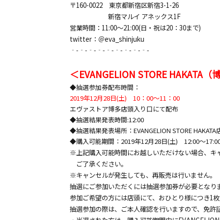
〒160-0022 東京都新宿区新宿3-1-26
新宿マルイ アネックス1F
営業時間：11:00～21:00(日・祝は20：30まで)
twitter：＠eva_shinjuku
‐-‐-‐-‐-‐-‐-‐-‐-‐-
＜EVANGELION STORE HAKATA
◆抽選参加券配布時間：
2019年12月28日(土) 10：00～11：00
エヴァストア博多店頭入り口にて配布
◆抽選結果発表時間:12:00
◆抽選結果発表場所：EVANGELION STORE HAKATA店頭
◆購入可能期間：2019年12月28日(土) 12:00～17:
※上記購入可能時間にお越しいただけない場合、キ
ご了承ください。
※キャンセルが発生しても、再販売は行いません。
抽選にご参加いただくには抽選参加券が必要となり
参加ご希望の方には店頭にて、おひとり様につき1
抽選参加の際は、ご本人確認を行いますので、免許