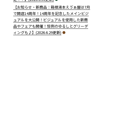
【お知らせ・新商品：箱根湯本えゔぁ屋は7月
で開店14周年！14周年を記念したメインビジ
ュアルを大公開！ビジュアルを使用した新商
品やフェアも開催！恒例のゆるしとグリーデ
ィングも♪】(2026.6.29更新)