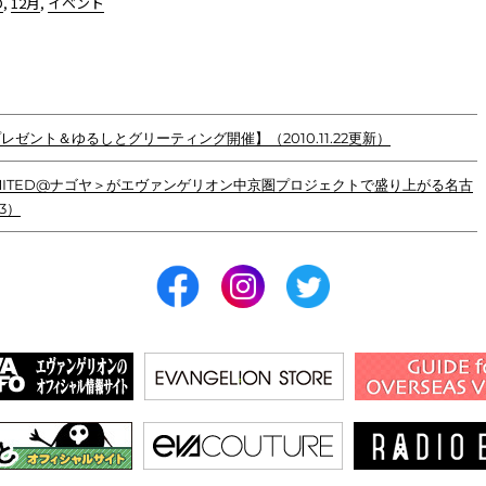
D
,
12月
,
イベント
ゼント＆ゆるしとグリーティング開催】（2010.11.22更新）
E LIMITED@ナゴヤ＞がエヴァンゲリオン中京圏プロジェクトで盛り上がる名古
3）