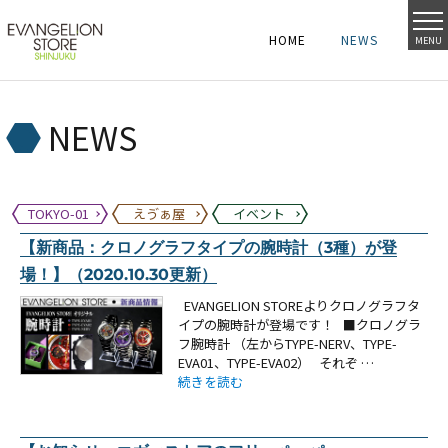
HOME
NEWS
MENU
HOME
NEWS
HOME
NEWS
NEWS
TOKYO-01
えゔぁ屋
イベント
【新商品：クロノグラフタイプの腕時計（3種）が登
場！】（2020.10.30更新）
EVANGELION STOREよりクロノグラフタ
イプの腕時計が登場です！ ■クロノグラ
フ腕時計 （左からTYPE-NERV、TYPE-
EVA01、TYPE-EVA02） それぞ …
“【新商品：クロノグラフタイプの腕時計（3種）が登
続きを読む