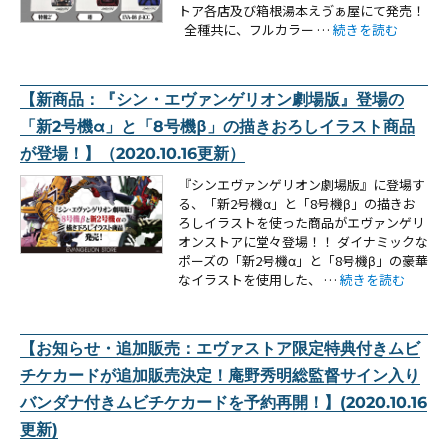
トア各店及び箱根湯本えゔぁ屋にて発売！
“【新商品：『シン・
全種共に、フルカラー …
続きを読む
【新商品：『シン・エヴァンゲリオン劇場版』登場の
「新2号機α」と「8号機β」の描きおろしイラスト商品
が登場！】（2020.10.16更新）
『シンエヴァンゲリオン劇場版』に登場す
る、「新2号機α」と「8号機β」の描きお
ろしイラストを使った商品がエヴァンゲリ
オンストアに堂々登場！！ ダイナミックな
ポーズの「新2号機α」と「8号機β」の豪華
“【新商品：『シン
なイラストを使用した、 …
続きを読む
【お知らせ・追加販売：エヴァストア限定特典付きムビ
チケカードが追加販売決定！庵野秀明総監督サイン入り
バンダナ付きムビチケカードを予約再開！】(2020.10.16
更新)