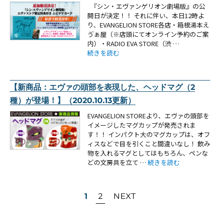
『シン・エヴァンゲリオン劇場版』の公
開日が決定！！ それに伴い、本日12時よ
り、EVANGELION STORE各店・箱根湯本え
ゔぁ屋（※店頭にてオンライン予約のご案
内）・RADIO EVA STORE（渋 …
“【お知らせ・追加販売：エヴァストア限定特典付
続きを読む
【新商品：エヴァの頭部を表現した、ヘッドマグ（2
種）が登場！】（2020.10.13更新）
EVANGELION STOREより、エヴァの頭部を
イメージしたマグカップが発売されま
す！！ インパクト大のマグカップは、オフ
ィスなどで目を引くこと間違いなし！ 飲み
物を入れるマグとしてはもちろん、ペンな
“【新商品：エヴァの頭部を
どの文房具を立て …
続きを読む
投
1
2
NEXT
稿