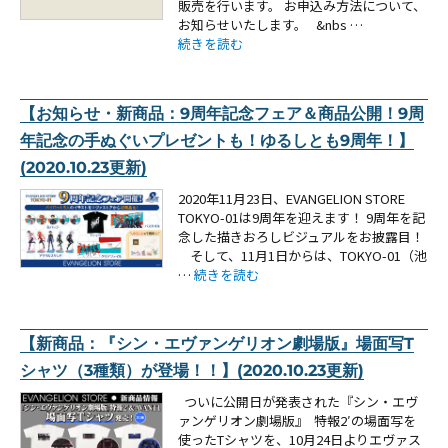
販売を行います。 お申込み方法について、
お知らせいたします。 &nbs …
“【お知らせ：『エヴァンゲリオン2020プルーフ貨
続きを読む
【お知らせ・新商品：9周年記念フェア＆商品公開！9周
年記念の手ぬぐいプレゼントも！ゆるしとも9周年！】
(2020.10.23更新)
2020年11月23日、EVANGELION STORE
TOKYO-01は9周年を迎えます！ 9周年を記
念した描きおろしビジュアルをお披露目！
そして、11月1日からは、TOKYO-01（池
“【お知らせ・新商品：9周年記念フェア＆商品
…
続きを読む
【新商品：『シン・エヴァンゲリオン劇場版』場面写T
シャツ（3種類）が登場！！】(2020.10.23更新)
ついに公開日が発表された『シン・エヴ
ァンゲリオン劇場版』 特報2′の場面写を
使ったTシャツを、10月24日よりエヴァス