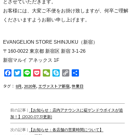
とさせてい
ただきます。
お客様には、大変ご不便をお掛け致しますが、何卒ご理解
くださいますようお願い申し上げます。
EVANGELION STORE SHINJUKU（新宿）
〒160-0022 東京都 新宿区 新宿 3-1-26
新宿マルイ アネックス 1F
F
T
L
P
W
S
C
共
a
w
i
o
e
k
o
有
タグ：
8月
,
2020年
,
エヴァストア新宿
,
休業日
c
i
n
c
C
y
p
e
t
e
k
h
p
y
b
t
e
a
e
L
投
o
e
t
t
i
前の記事 |
【お知らせ：店内アナウンスに碇ゲンドウボイスが追
o
r
n
加！】(2020.07.31更新)
稿
k
k
ナ
次の記事 |
【お知らせ：各店舗の営業時間について】