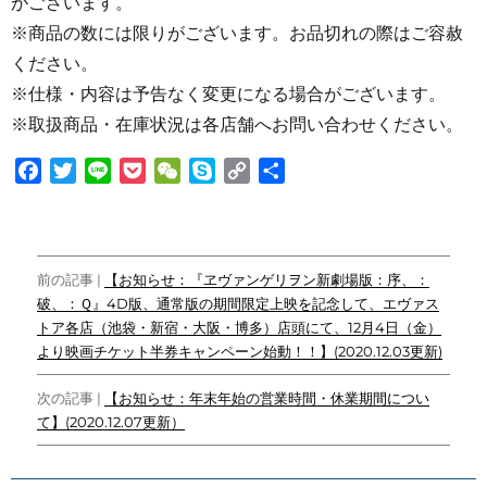
がございます。
※商品の数には限りがございます。お品切れの際はご容赦
ください。
※仕様・内容は予告なく変更になる場合がございます。
※取扱商品・在庫状況は各店舗へお問い合わせください。
F
T
L
P
W
S
C
共
a
w
i
o
e
k
o
有
c
i
n
c
C
y
p
e
t
e
k
h
p
y
投
b
t
e
a
e
L
前の記事 |
【お知らせ：『ヱヴァンゲリヲン新劇場版：序、：
o
e
t
t
i
破、：Ｑ』4D版、通常版の期間限定上映を記念して、エヴァス
稿
o
r
n
トア各店（池袋・新宿・大阪・博多）店頭にて、12月4日（金）
ナ
k
k
より映画チケット半券キャンペーン始動！！】(2020.12.03更新)
ビ
次の記事 |
【お知らせ：年末年始の営業時間・休業期間につい
ゲ
て】(2020.12.07更新）
ー