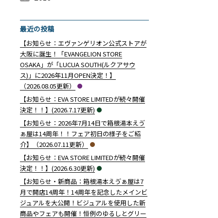
こ帽子が登場です♪】(2020.03.18更新)” の
2019年12月 （
2019年11月 （
9
2
）
）
最近の投稿
【お知らせ：エヴァンゲリオン公式ストアが
大阪に誕生！「EVANGELION STORE
OSAKA」が「LUCUA SOUTH(ルクアサウ
ス)」に2026年11月OPEN決定！】
（2026.08.05更新）
【お知らせ：EVA STORE LIMITEDが続々開催
決定！！】(2026.7.17更新)
【お知らせ：2026年7月14日で箱根湯本えゔ
ぁ屋は14周年！！フェア初日の様子をご紹
介】（2026.07.11更新）
【お知らせ：EVA STORE LIMITEDが続々開催
ついて】（2020.3.13更新）” の
決定！！】(2026.6.30更新)
【お知らせ・新商品：箱根湯本えゔぁ屋は7
月で開店14周年！14周年を記念したメインビ
ジュアルを大公開！ビジュアルを使用した新
商品やフェアも開催！恒例のゆるしとグリー