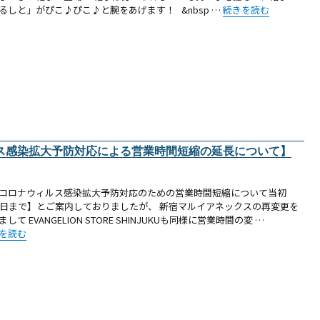
“【新商品：ゆるしとぴこぴ
るしと」がぴこ♪ぴこ♪と腕をあげます！ &nbsp …
続きを読む
ス感染拡大予防対応による営業時間短縮の延長について】
コロナウィルス感染拡大予防対応のための営業時間短縮について当初
5日まで】とご案内しておりましたが、 新宿マルイアネックスの再変更を
して EVANGELION STORE SHINJUKUも同様に営業時間の変 …
お知らせ（新宿）：新型コロナウィルス感染拡大予防対応による営業時間短縮の延長に
を読む