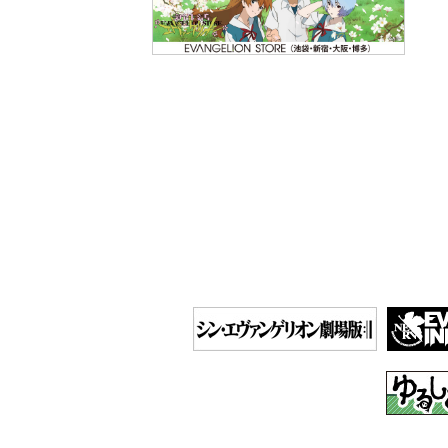
投
稿
ナ
ビ
ゲ
ー
シ