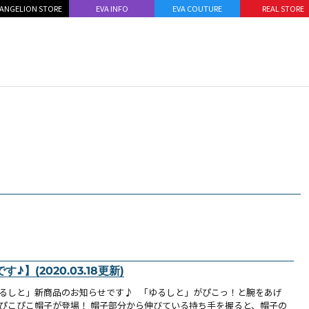
ANGELION STORE
EVA INFO
EVA COUTURE
REAL STORE
(2020.03.18更新)
るしと」新商品のお知らせです♪ 「ゆるしと」がぴこっ！と腕をあげ
ぴこぴこ帽子が登場！ 帽子部分から伸びている持ち手を握ると、帽子の