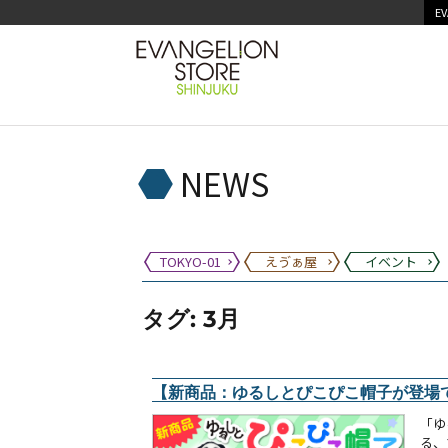
EV
NEWS
TOKYO-01
えゔぁ屋
イベント
タグ:
3月
【新商品：ゆるしとぴこぴこ帽子が登場です♪】
「ゆ
る、