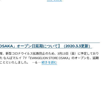
 OSAKA」オープン日延期について】（2020.3.3更新）
度、新型コロナウイルス拡散防止のため、3月13日（金）に予定しており
た なんばマルイ ７F「EVANGELION STORE OSAKA」のオープンを、延期
“【お知らせ：「EVANGELION STORE OSA
ことといたしました。 —& …
続きを読む