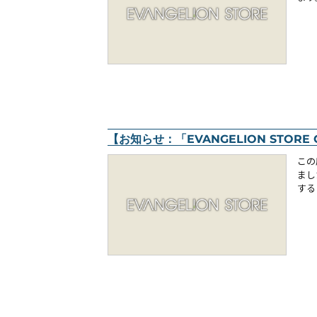
【お知らせ：「EVANGELION STORE
この
まし
する