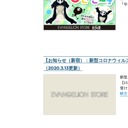
「ゆ
【お知らせ（新宿）：新型コロナウィル
（2020.3.13更新）
新型
【1
受けま
“【
続き