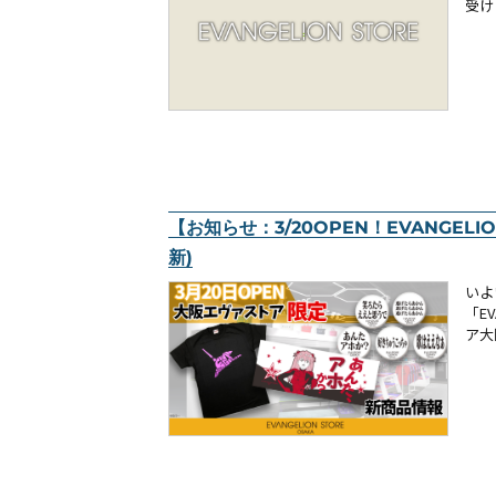
受けま
【お知らせ：3/20OPEN！EVANGELIO
新)
いよ
「E
ア大