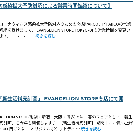
ス感染拡大予防対応による営業時間短縮について】
コロナウィルス感染拡大予防対応のための 池袋PARCO、P’PARCOの営業
短縮を受けまして、 EVANGELION STORE TOKYO-01も営業時間を変更い
“【お知らせ（池袋）：新型コロナウィルス感染拡大予防対応
ます。 ‐-‐-‐ …
続きを読む
生活補完計画」 EVANGELION STORE各店にて開
ANGELION STORE(池袋・新宿・大阪・博多)では、春のフェアとして「新生
完計画」を今年も開催します♪ 【新生活補完計画】 期間中、お買い上げ
“【お知らせ・新商品：今年もやります
3,000円ごとに 「オリジナルポケットティ …
続きを読む