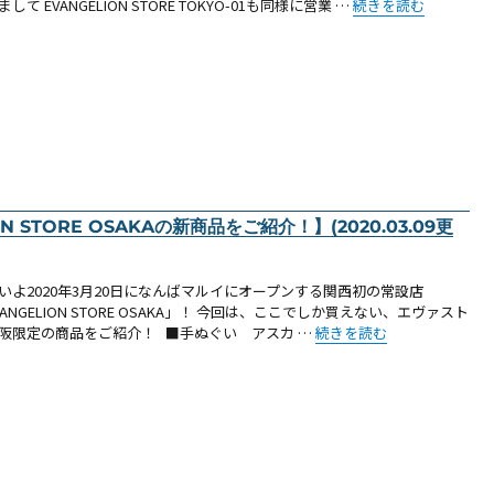
“【お知らせ（池袋）：
して EVANGELION STORE TOKYO-01も同様に営業 …
続きを読む
N STORE OSAKAの新商品をご紹介！】(2020.03.09更
いよ2020年3月20日になんばマルイにオープンする関西初の常設店
VANGELION STORE OSAKA」！ 今回は、ここでしか買えない、エヴァスト
“【お知らせ：3/20OPEN！EV
阪限定の商品をご紹介！ ■手ぬぐい アスカ …
続きを読む