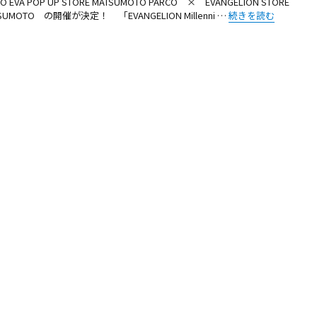
IO EVA POP UP STORE MATSUMOTO PARCO × EVANGELION STORE
“【お知らせ】RADIO E
SUMOTO の開催が決定！ 「EVANGELION Millenni …
続きを読む