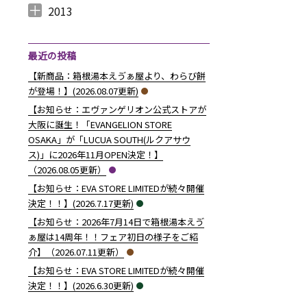
2014年12月 （
2014年11月 （
2014年10月 （
2014年9月 （
2014年8月 （
2014年7月 （
2014年6月 （
2014年5月 （
2014年4月 （
2014年3月 （
2014年2月 （
2014年1月 （
4
2
1
1
6
5
5
10
8
10
7
14
）
）
）
）
）
）
）
）
）
）
）
）
2013
2013年12月 （
2013年11月 （
2013年10月 （
2013年9月 （
2013年8月 （
2013年7月 （
2013年6月 （
6
10
4
6
14
13
8
）
）
）
）
）
）
）
最近の投稿
【新商品：箱根湯本えゔぁ屋より、わらび餅
が登場！】(2026.08.07更新)
【お知らせ：エヴァンゲリオン公式ストアが
大阪に誕生！「EVANGELION STORE
OSAKA」が「LUCUA SOUTH(ルクアサウ
ス)」に2026年11月OPEN決定！】
（2026.08.05更新）
【お知らせ：EVA STORE LIMITEDが続々開催
決定！！】(2026.7.17更新)
【お知らせ：2026年7月14日で箱根湯本えゔ
ぁ屋は14周年！！フェア初日の様子をご紹
介】（2026.07.11更新）
【お知らせ：EVA STORE LIMITEDが続々開催
決定！！】(2026.6.30更新)