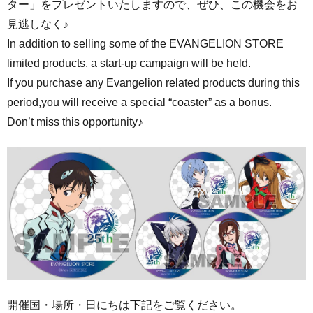
ター」をプレゼントいたしますので、
ぜひ、この機会をお
見逃しなく♪
In addition to selling some of the EVANGELION STORE
limited products,
a start-up campaign will be held.
If you purchase any Evangelion related products during this
period,
you will receive a special “coaster” as a bonus.
Don’t miss this opportunity♪
開催国・場所・日にちは下記をご覧ください。