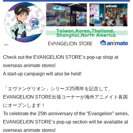
Check out the EVANGELION STORE’s pop-up shop at
overseas animate stores!
A start-up campaign will also be held!
「エヴァンゲリオン」シリーズ25周年を記念して、
EVANGELION STORE出張コーナーが海外アニメイト各国
にオープンします！
To celebrate the 25th anniversary of the “Evangelion” series,
EVANGELION STORE’s pop-up section will be available at
overseas animate stores!