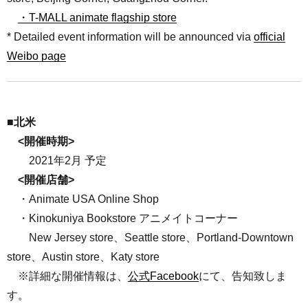
・T-MALL animate flagship store
* Detailed event information will be announced via
official
Weibo page
■北米
<開催時期>
2021年2月 予定
<開催店舗>
・Animate USA Online Shop
・Kinokuniya Bookstore アニメイトコーナー
New Jersey store、Seattle store、Portland-Downtown
store、Austin store、Katy store
※詳細な開催情報は、
公式Facebook
にて、告知致しま
す。