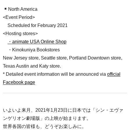
North America
<Event Period>
Scheduled for February 2021
<Hosting stores>
・animate USA Online Shop
・Kinokuniya Bookstores
New Jersey store, Seattle store, Portland Downtown store,
Texas Austin and Katy store.
* Detailed event information will be announced via
official
Facebook page
いよいよ来月、2021年1月23日に日本では「シン・エヴァ
ンゲリオン劇場版」の上映が始まります。
世界各国の皆様も、どうぞお楽しみに。