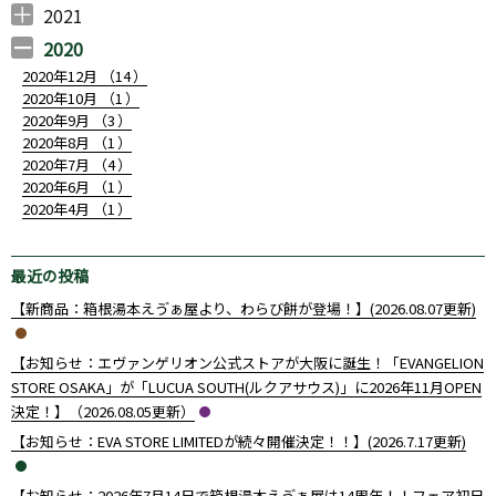
2022年12月 （
2022年11月 （
2022年10月 （
2022年9月 （
2022年8月 （
2022年7月 （
2022年6月 （
2022年5月 （
2022年4月 （
2022年3月 （
2022年2月 （
2022年1月 （
1
2
2
3
1
3
4
4
2
1
2
2
）
）
）
）
）
）
）
）
）
）
）
）
2021
2021年12月 （
2021年11月 （
2021年10月 （
2021年9月 （
2021年8月 （
2021年7月 （
2021年6月 （
2021年5月 （
2021年4月 （
2021年3月 （
2021年2月 （
2021年1月 （
4
7
6
7
2
10
10
4
7
5
4
3
）
）
）
）
）
）
）
）
）
）
）
）
2020
2020年12月 （
14
）
2020年10月 （
1
）
2020年9月 （
3
）
2020年8月 （
1
）
2020年7月 （
4
）
2020年6月 （
1
）
2020年4月 （
1
）
最近の投稿
【新商品：箱根湯本えゔぁ屋より、わらび餅が登場！】(2026.08.07更新)
【お知らせ：エヴァンゲリオン公式ストアが大阪に誕生！「EVANGELION
STORE OSAKA」が「LUCUA SOUTH(ルクアサウス)」に2026年11月OPEN
決定！】（2026.08.05更新）
【お知らせ：EVA STORE LIMITEDが続々開催決定！！】(2026.7.17更新)
【お知らせ：2026年7月14日で箱根湯本えゔぁ屋は14周年！！フェア初日