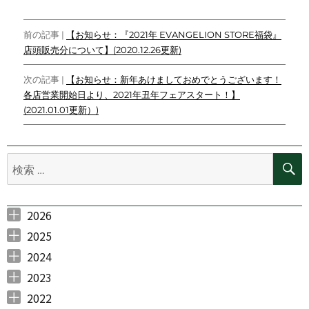
e
t
e
k
h
p
y
投
b
t
e
a
e
L
前の記事 |
【お知らせ：『2021年 EVANGELION STORE福袋』
o
e
t
t
i
店頭販売分について】(2020.12.26更新)
稿
o
r
n
ナ
k
k
次の記事 |
【お知らせ：新年あけましておめでとうございます！
各店営業開始日より、2021年丑年フェアスタート！】
ビ
(2021.01.01更新）)
ゲ
ー
検
シ
索:
ョ
2026
ン
2026年7月 （
2026年6月 （
2026年5月 （
2026年3月 （
2026年2月 （
1
4
1
1
2
）
）
）
）
）
2025
2025年11月 （
2025年10月 （
2025年9月 （
2025年7月 （
2025年6月 （
2025年5月 （
2025年4月 （
2025年3月 （
2025年2月 （
2025年1月 （
3
1
2
3
4
3
1
1
1
1
）
）
）
）
）
）
）
）
）
）
2024
2024年12月 （
2024年11月 （
2024年10月 （
2024年7月 （
2024年6月 （
2024年5月 （
2024年4月 （
2024年3月 （
2024年2月 （
2024年1月 （
1
3
3
1
2
2
1
1
2
1
）
）
）
）
）
）
）
）
）
）
2023
2023年10月 （
2023年8月 （
2023年7月 （
2023年6月 （
2023年5月 （
2023年4月 （
2023年3月 （
2023年2月 （
2023年1月 （
1
1
1
1
2
2
3
2
1
）
）
）
）
）
）
）
）
）
2022