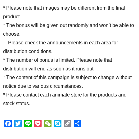
* Please note that images may be different from the final
product.
* The bonus will be given out randomly and won’t be able to
choose.
Please check the announcements in each area for
distribution conditions.
* The number of bonus is limited. Please note that
distribution will end as soon as it runs out.
* The content of this campaign is subject to change without
notice due to various circumstances.
* Please contact each animate store for the products and
stock status.
F
T
L
P
W
S
C
共
a
w
i
o
e
k
o
有
c
i
n
c
C
y
p