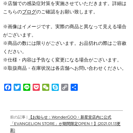
※店舗での感染症対策を実施させていただきます。詳細は
こちらの
ブログ
のご確認をお願い致します。
※画像はイメージです。実際の商品と異なって見える場合
がございます。
※商品の数には限りがございます。お品切れの際はご容赦
ください。
※仕様・内容は予告なく変更になる場合がございます。
※取扱商品・在庫状況は各店舗へお問い合わせください。
F
T
L
P
W
S
C
共
a
w
i
o
e
k
o
有
c
i
n
c
C
y
p
e
t
e
k
h
p
y
投
b
t
e
a
e
L
前の記事 |
【お知らせ：WonderGOO・新星堂店内に公式
o
e
t
t
i
「EVANGELION STORE」が期間限定OPEN！】(2021.01.13更
稿
o
r
n
新)