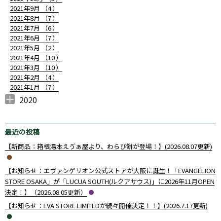
2021年9月 （
4
）
2021年8月 （
7
）
2021年7月 （
6
）
2021年6月 （
7
）
2021年5月 （
2
）
2021年4月 （
10
）
2021年3月 （
10
）
2021年2月 （
4
）
2021年1月 （
7
）
2020
2020年12月 （
2020年10月 （
2020年9月 （
2020年8月 （
2020年7月 （
2020年6月 （
2020年4月 （
3
1
4
1
1
14
1
）
）
）
）
）
）
）
最近の投稿
【新商品：箱根湯本えゔぁ屋より、わらび餅が登場！】(2026.08.07更新)
【お知らせ：エヴァンゲリオン公式ストアが大阪に誕生！「EVANGELION
STORE OSAKA」が「LUCUA SOUTH(ルクアサウス)」に2026年11月OPEN
決定！】（2026.08.05更新）
【お知らせ：EVA STORE LIMITEDが続々開催決定！！】(2026.7.17更新)